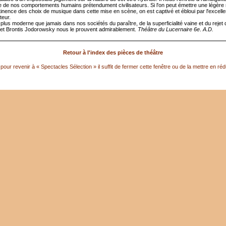
le de nos comportements humains prétendument civilisateurs. Si l'on peut émettre une légère
rtinence des choix de musique dans cette mise en scène, on est captivé et ébloui par l'excell
teur.
plus moderne que jamais dans nos sociétés du paraître, de la superficialité vaine et du rejet d
 et Brontis Jodorowsky nous le prouvent admirablement.
Théâtre du Lucernaire 6e
.
A.D.
Retour à l'index des pièces de théâtre
pour revenir à « Spectacles Sélection » il suffit de fermer cette fenêtre ou de la mettre en réd