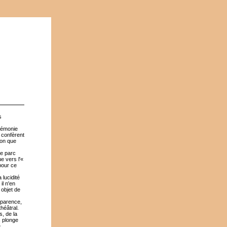
s
rémonie
 confèrent
ion que
de parc
e vers l'«
 pour ce
 lucidité
il n'en
 objet de
apparence,
héâtral.
s, de la
s plonge
é