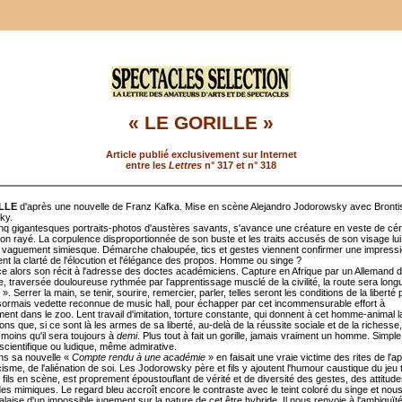
« LE GORILLE »
Article publié exclusivement sur Internet
entre les
Lettres
n° 317 et n° 318
LLE
d'après une nouvelle de Franz Kafka. Mise en scène Alejandro Jodorowsky avec Bronti
ky.
nq gigantesques portraits-photos d'austères savants, s'avance une créature en veste de cé
lon rayé. La corpulence disproportionnée de son buste et les traits accusés de son visage lui
e vaguement simiesque. Démarche chaloupée, tics et gestes viennent confirmer une impress
nt la clarté de l'élocution et l'élégance des propos. Homme ou singe ?
alors son récit à l'adresse des doctes académiciens. Capture en Afrique par un Allemand 
, traversée douloureuse rythmée par l'apprentissage musclé de la civilité, la route sera longu
 ». Serrer la main, se tenir, sourire, remercier, parler, telles seront les conditions de la liberté
sormais vedette reconnue de music hall, pour échapper par cet incommensurable effort à
ent dans le zoo. Lent travail d'imitation, torture constante, qui donnent à cet homme-animal la
ions que, si ce sont là les armes de sa liberté, au-delà de la réussite sociale et de la richesse, 
 moins qu'il sera toujours à
demi
. Plus tout à fait un gorille, jamais vraiment un homme. Simple
 scientifique ou ludique, même admirative.
ns sa nouvelle «
Compte rendu à une académie
» en faisait une vraie victime des rites de l'
cisme, de l'aliénation de soi. Les Jodorowsky père et fils y ajoutent l'humour caustique du jeu t
e fils en scène, est proprement époustouflant de vérité et de diversité des gestes, des attitude
es mimiques. Le regard bleu accroît encore le contraste avec le teint coloré du singe et nou
laise d'un impossible jugement sur la nature de cet être hybride. Il nous renvoie à l'ambiguït