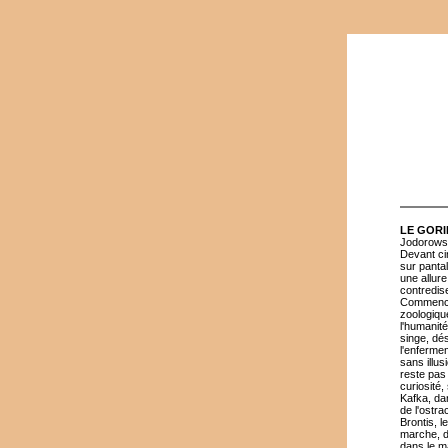
LE GORI
Jodorows
Devant ci
sur panta
une allur
contredise
Commence 
zoologique
l'humanité
singe, dé
l'enfermem
sans illus
reste pas
curiosité,
Kafka, da
de l'ostra
Brontis, l
marche, d
dans le ma