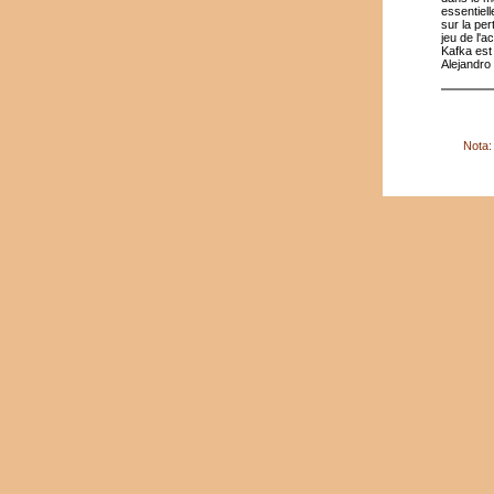
essentiel
sur la pe
jeu de l'ac
Kafka est 
Alejandro
Nota: 