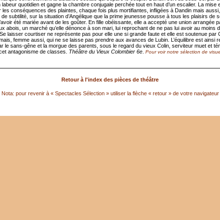
 labeur quotidien et gagne la chambre conjugale perchée tout en haut d’un escalier. La mise
r les conséquences des plaintes, chaque fois plus mortifiantes, infligées à Dandin mais aussi
e subtilité, sur la situation d’Angélique que la prime jeunesse pousse à tous les plaisirs de 
’avoir été mariée avant de les goûter. En fille obéissante, elle a accepté une union arrangée 
ux abois, un marché qu’elle dénonce à son mari, lui reprochant de ne pas lui avoir au moins
Se laisser courtiser ne représente pas pour elle une si grande faute et elle est soutenue par 
mais, femme aussi, qui ne se laisse pas prendre aux avances de Lubin. L’équilibre est ainsi r
r le sans-gêne et la morgue des parents, sous le regard du vieux Colin, serviteur muet et té
 cet antagonisme de classes.
Théâtre du Vieux Colombier 6e
.
Pour voir notre sélection de visue
Retour à l'index des pièces de théâtre
Nota: pour revenir à « Spectacles Sélection » utiliser la flèche « retour » de votre navigateur