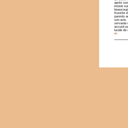
après son
insiste su
beaucoup d
frustrée d
parents a
son avis. 
servante 
accusé pa
lucide de
ici.