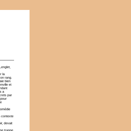
Lenglet,
r la
son rang.
aie bien
nville et
endant
es a
crets par
 pour
re
 comédie
n contexte
r, devait
une trappe