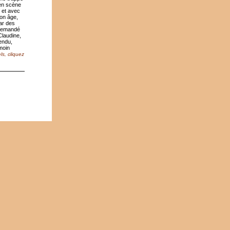
 en scène
, et avec
son âge,
par des
 demandé
Claudine,
endu,
moin
ls, cliquez