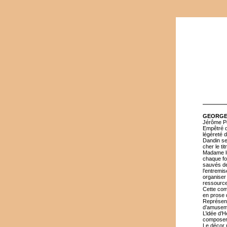
GEORGE
Jérôme Po
Empêtré d
légèreté 
Dandin se 
cher le ti
Madame lu
chaque foi
sauvés de 
l’entremi
organiser 
ressource 
Cette com
en prose q
Représent
d’amusemen
L’idée d’
composer 
Le décor 