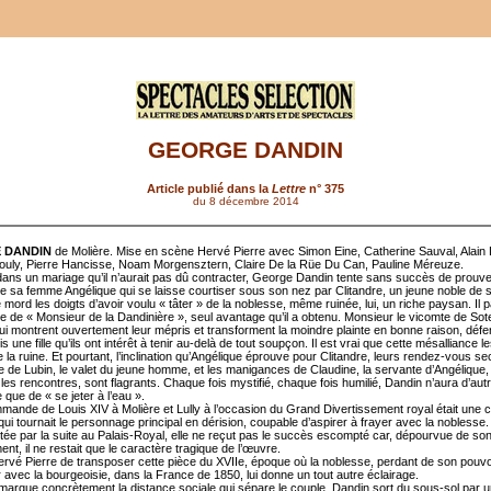
GEORGE DANDIN
Article publié dans la
Lettre
n° 375
du 8 décembre 2014
 DANDIN
de Molière. Mise en scène Hervé Pierre avec Simon Eine, Catherine Sauval, Alain 
uly, Pierre Hancisse, Noam Morgensztern, Claire De la Rüe Du Can, Pauline Méreuze.
ans un mariage qu’il n’aurait pas dû contracter, George Dandin tente sans succès de prouve
de sa femme Angélique qui se laisse courtiser sous son nez par Clitandre, un jeune noble de 
mord les doigts d’avoir voulu « tâter » de la noblesse, même ruinée, lui, un riche paysan. Il p
tre de « Monsieur de la Dandinière », seul avantage qu’il a obtenu. Monsieur le vicomte de Sote
i montrent ouvertement leur mépris et transforment la moindre plainte en bonne raison, déf
s une fille qu’ils ont intérêt à tenir au-delà de tout soupçon. Il est vrai que cette mésalliance l
la ruine. Et pourtant, l’inclination qu’Angélique éprouve pour Clitandre, leurs rendez-vous se
se de Lubin, le valet du jeune homme, et les manigances de Claudine, la servante d’Angélique,
les rencontres, sont flagrants. Chaque fois mystifié, chaque fois humilié, Dandin n’aura d’aut
que de « se jeter à l’eau ».
mande de Louis XIV à Molière et Lully à l’occasion du Grand Divertissement royal était une
ui tournait le personnage principal en dérision, coupable d’aspirer à frayer avec la noblesse.
ée par la suite au Palais-Royal, elle ne reçut pas le succès escompté car, dépourvue de so
t, il ne restait que le caractère tragique de l’œuvre.
Hervé Pierre de transposer cette pièce du XVIIe, époque où la noblesse, perdant de son pouvoi
avec la bourgeoisie, dans la France de 1850, lui donne un tout autre éclairage.
marque concrètement la distance sociale qui sépare le couple. Dandin sort du sous-sol par 