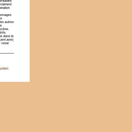
éritables
 vraiment
ination
sonnages
un
des autres
ne
 scène.
très
ns dans le
tuent avec
r reste
uction