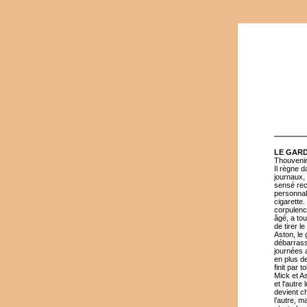
LE GARD
Thouveni
Il règne 
journaux,
sensé recu
personnali
cigarette.
corpulenc
âgé, a to
de tirer l
Aston, le 
débarrasse
journées 
en plus de
finit par 
Mick et As
et l'autre
devient ch
l’autre, m