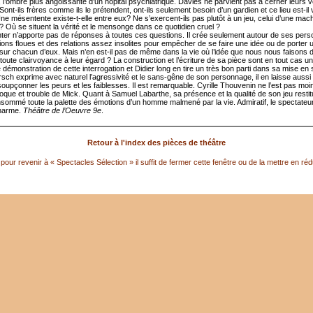
, l’ombre plus angoissante d’un hôpital psychiatrique. Davies ne parvient pas à cerner leurs v
Sont-ils frères comme ils le prétendent, ont-ils seulement besoin d’un gardien et ce lieu est-il
Une mésentente existe-t-elle entre eux? Ne s’exercent-ils pas plutôt à un jeu, celui d’une mach
? Où se situent la vérité et le mensonge dans ce quotidien cruel ?
nter n’apporte pas de réponses à toutes ces questions. Il crée seulement autour de ses per
ions floues et des relations assez insolites pour empêcher de se faire une idée ou de porter 
sur chacun d’eux. Mais n’en est-il pas de même dans la vie où l’idée que nous nous faisons 
oute clairvoyance à leur égard ? La construction et l’écriture de sa pièce sont en tout cas u
 démonstration de cette interrogation et Didier long en tire un très bon parti dans sa mise en
rsch exprime avec naturel l’agressivité et le sans-gêne de son personnage, il en laisse aussi 
oupçonner les peurs et les faiblesses. Il est remarquable. Cyrille Thouvenin ne l’est pas moi
voque et trouble de Mick. Quant à Samuel Labarthe, sa présence et la qualité de son jeu resti
nsommé toute la palette des émotions d’un homme malmené par la vie. Admiratif, le spectateu
charme.
Théâtre de l’Oeuvre 9e
.
Retour à l'index des pièces de théâtre
pour revenir à « Spectacles Sélection » il suffit de fermer cette fenêtre ou de la mettre en réd