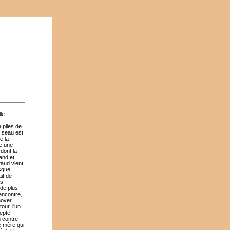
le
 piles de
n seau est
e la
me une
 dont la
and et
aud vient
rsque
ait de
es
 de plus
rencontre,
nover.
our, l'un
epte,
n contre
ne mère qui