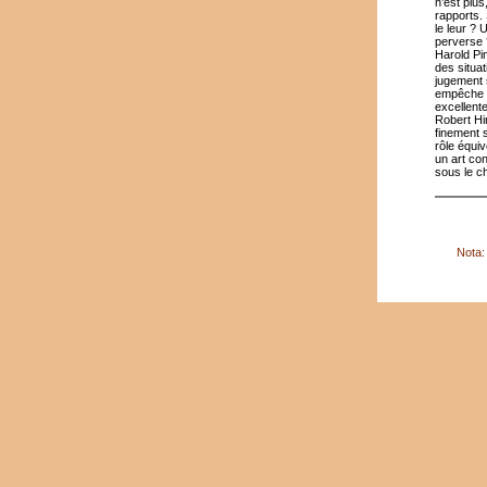
n’est plus
rapports. 
le leur ? 
perverse 
Harold Pi
des situat
jugement 
empêche t
excellente
Robert Hi
finement s
rôle équi
un art co
sous le 
Nota: 