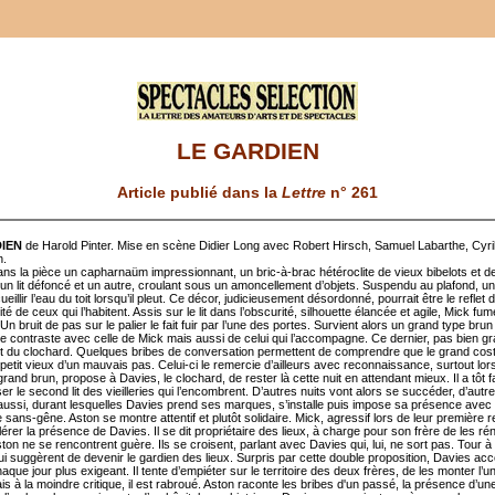
LE GARDIEN
Article publié dans la
Lettre
n° 261
IEN
de Harold Pinter. Mise en scène Didier Long avec Robert Hirsch, Samuel Labarthe, Cyril
n.
dans la pièce un capharnaüm impressionnant, un bric-à-brac hétéroclite de vieux bibelots et de
 un lit défoncé et un autre, croulant sous un amoncellement d’objets. Suspendu au plafond, u
eillir l’eau du toit lorsqu’il pleut. Ce décor, judicieusement désordonné, pourrait être le reflet d
té de ceux qui l’habitent. Assis sur le lit dans l’obscurité, silhouette élancée et agile, Mick fu
 Un bruit de pas sur le palier le fait fuir par l’une des portes. Survient alors un grand type brun
e contraste avec celle de Mick mais aussi de celui qui l’accompagne. Ce dernier, pas bien gr
ut du clochard. Quelques bribes de conversation permettent de comprendre que le grand cost
e petit vieux d’un mauvais pas. Celui-ci le remercie d’ailleurs avec reconnaissance, surtout lo
grand brun, propose à Davies, le clochard, de rester là cette nuit en attendant mieux. Il a tôt f
r le second lit des vieilleries qui l’encombrent. D’autres nuits vont alors se succéder, d’autr
aussi, durant lesquelles Davies prend ses marques, s’installe puis impose sa présence avec
 sans-gêne. Aston se montre attentif et plutôt solidaire. Mick, agressif lors de leur première 
tolérer la présence de Davies. Il se dit propriétaire des lieux, à charge pour son frère de les ré
ton ne se rencontrent guère. Ils se croisent, parlant avec Davies qui, lui, ne sort pas. Tour à t
 lui suggèrent de devenir le gardien des lieux. Surpris par cette double proposition, Davies acc
aque jour plus exigeant. Il tente d’empiéter sur le territoire des deux frères, de les monter l’u
ais à la moindre critique, il est rabroué. Aston raconte les bribes d'un passé, la présence d’u