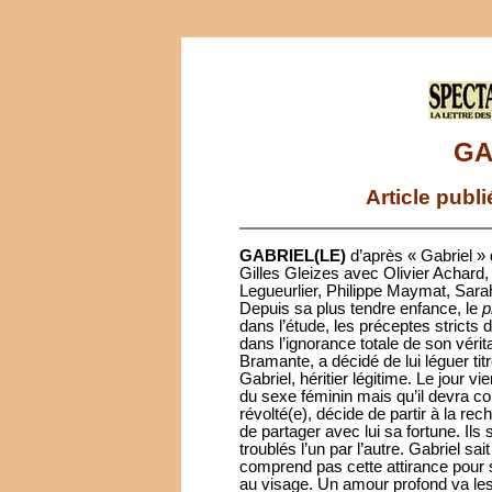
GA
Article publ
GABRIEL(LE)
d’après « Gabriel »
Gilles Gleizes avec Olivier Achard
Legueurlier, Philippe Maymat, Sarah
Depuis sa plus tendre enfance, le
p
dans l’étude, les préceptes stricts d
dans l’ignorance totale de son véri
Bramante, a décidé de lui léguer tit
Gabriel, héritier légitime. Le jour v
du sexe féminin mais qu’il devra cont
révolté(e), décide de partir à la re
de partager avec lui sa fortune. Il
troublés l’un par l’autre. Gabriel sa
comprend pas cette attirance pour so
au visage. Un amour profond va les 