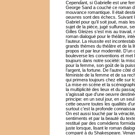
Cependant, si Gabrielle est une fe
George Sand a couché ce roman dial
mouvance romantique. Il était destin
oeuvres sont des échecs. Suivant l
Gabriel pour qu’il soit joué, mais les
sujet de la pièce, jugé sulfureux, 
Gilles Gleizes s’est mis au travail, 
roman dialogué pour le théâtre, in
l’auteur. La réussite est incontestab
grands thèmes du théâtre et de la li
propos et par leur modernité. D’un
bouleverse les conventions et met l
toujours dans notre société: la mis
pour la femme, son goût de la puiss
l’argent, la fortune. De l’autre côté
féministe de la femme et de sa rech
qui primera toujours chez elle sur t
La mise en scène et la scénographie
la multiplicité des lieux et du passa
s’agissait que d’une oeuvre destinée
principe: en un seul jour, en un seul 
cette oeuvre toutes les qualités d’
surtout c’est la profonde connaissa
On est aussi touché par la véracité
sentiments et par la beauté du texte
restitué par des comédiens formida
juste lorsque, lisant le roman dialog
comparé à du Shakespeare. Venant d