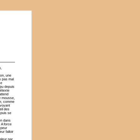
,
ion, une
is pas mal
se
mpu depuis
rétexte
attend
de mousse,
ère, comme
evoyant
eil des
 puis se
ien dans
 A force
 peur
ur falloir
aleur par