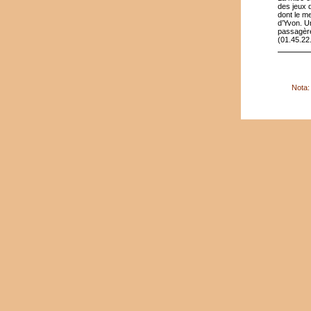
des jeux 
dont le me
d’Yvon. U
passagères
(01.45.22
Nota: 