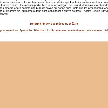
de scène bienvenus, les répliques percutentes et drôles que font fuser quatre excellents com
tteur en scène. Une mention particulière toutefois à l’égard de Roland Marchisio, excellent da
ne comédie légère comme une bulle de savon qui sonne aussi juste que les précédentes: Ac
 et Itineraire bis, du même auteur, dont le talent est à suivre de près.
Théâtre Tristan Berna
.08.40).
Retour à l'index des pièces de théâtre
pour revenir à « Spectacles Sélection » il suffit de fermer cette fenêtre ou de la mettre en réd