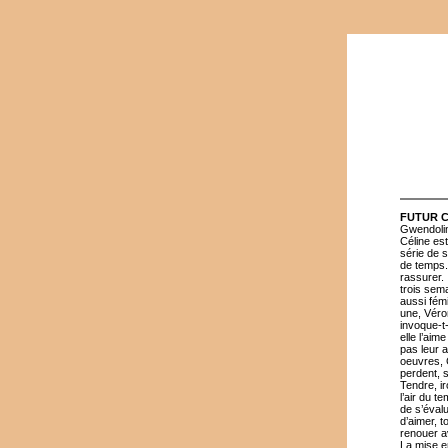
FUTUR 
Gwendolin
Céline est
série de s
de temps. 
rassurer. 
trois sem
aussi fém
une, Véro
invoque-t-
elle l’aim
pas leur a
oeuvres, 
perdent, s
Tendre, ir
l’air du t
de s’évalu
d’aimer, t
renouer a
La mise en