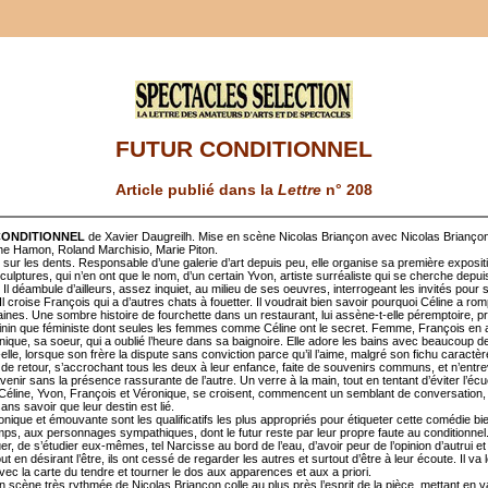
FUTUR CONDITIONNEL
Article publié dans la
Lettre
n° 208
CONDITIONNEL
de Xavier Daugreilh. Mise en scène Nicolas Briançon avec Nicolas Briançon
e Hamon, Roland Marchisio, Marie Piton.
 sur les dents. Responsable d’une galerie d’art depuis peu, elle organise sa première exposit
culptures, qui n’en ont que le nom, d’un certain Yvon, artiste surréaliste qui se cherche depu
Il déambule d’ailleurs, assez inquiet, au milieu de ses oeuvres, interrogeant les invités pour 
Il croise François qui a d’autres chats à fouetter. Il voudrait bien savoir pourquoi Céline a ro
aines. Une sombre histoire de fourchette dans un restaurant, lui assène-t-elle péremptoire, p
inin que féministe dont seules les femmes comme Céline ont le secret. Femme, François en 
nique, sa soeur, qui a oublié l’heure dans sa baignoire. Elle adore les bains avec beaucoup 
elle, lorsque son frère la dispute sans conviction parce qu’il l’aime, malgré son fichu caract
e de retour, s’accrochant tous les deux à leur enfance, faite de souvenirs communs, et n’entr
venir sans la présence rassurante de l’autre. Un verre à la main, tout en tentant d’éviter l’écu
Céline, Yvon, François et Véronique, se croisent, commencent un semblant de conversation,
ans savoir que leur destin est lié.
onique et émouvante sont les qualificatifs les plus appropriés pour étiqueter cette comédie b
emps, aux personnages sympathiques, dont le futur reste par leur propre faute au conditionnel.
er, de s’étudier eux-mêmes, tel Narcisse au bord de l’eau, d’avoir peur de l’opinion d’autrui et
out en désirant l’être, ils ont cessé de regarder les autres et surtout d’être à leur écoute. Il va le
vec la carte du tendre et tourner le dos aux apparences et aux a priori.
 scène très rythmée de Nicolas Briançon colle au plus près l’esprit de la pièce, mettant en v