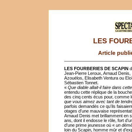
LES FOURB
Article publ
LES FOURBERIES DE SCAPIN
d
Jean-Pierre Leroux, Arnaud Denis,
Azouélos, Elisabeth Ventura ou El
Sébastien Tonnet.
«
Que diable allait-il faire dans cett
entendu cette réplique de la bouche
des cinq cents écus pour, comme lu
que vous aimez avec tant de tendr
parfois demandés ce qu’ils faisaient
otages d’une mauvaise représentati
Arnaud Denis met brillamment en sc
ans, dont il endosse le rôle, fort 
d’une prime jeunesse où «
un démêl
loin du Scapin, homme mûr et d’exp