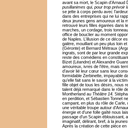
avant sa mort, le Scapin d’Arnaud De
pusillanimes qui, pour trop prévoir
se jette à corps perdu avec l’ardeur
dans des entreprises qui ne lui rapp
deux jeunes gens amoureux et la m
retrouvé leurs filles égarées dans 
marches, un cordage, trois tonneau
office de bouclier au moment opport
de Naples. L’illusion de ce décor e
galère, mouillant un peu plus loin e
(Géronte) et Bernard Métraux (Argan
ingrats, sont de par leur grande expé
reste des comédiens en constituant 
Bizet (Léandre) et Alexandre Guansé
amoureux, ivres de l’être, mais terri
d’avoir lié leur cœur sans leur co
formidable Zerbinette, impayable d
qu’elle fait sans le savoir à la vic
fille objet de tous les désirs, nous 
talent déjà remarqué dans le rôle d
Montherland au
Théâtre 14.
Stéphan
en perdition, et Sébastien Tonnet ne
campant, en plus du rôle de Carle, 
une véritable troupe autour d’Arnau
énergie et d’une folle gaîté nous lais
passage d’un Scapin éblouissant, au
imaginatif, délirant, bref, à la jeune
Après la création de cette pièce e