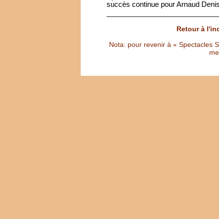
succès continue pour Arnaud Deni
Retour à l'i
Nota: pour revenir à « Spectacles Sél
met