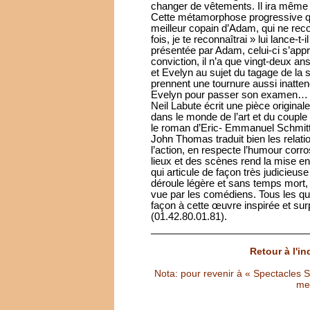
changer de vêtements. Il ira même 
Cette métamorphose progressive qu’
meilleur copain d’Adam, qui ne reco
fois, je te reconnaîtrai » lui lance-t-
présentée par Adam, celui-ci s’appr
conviction, il n’a que vingt-deux an
et Evelyn au sujet du tagage de la s
prennent une tournure aussi inatten
Evelyn pour passer son examen…
Neil Labute écrit une pièce originale
dans le monde de l’art et du couple
le roman d’Eric- Emmanuel Schmit
John Thomas traduit bien les relati
l’action, en respecte l’humour corrosi
lieux et des scènes rend la mise 
qui articule de façon très judicieuse
déroule légère et sans temps mort,
vue par les comédiens. Tous les qu
façon à cette œuvre inspirée et su
(01.42.80.01.81).
Retour à l'i
Nota: pour revenir à « Spectacles Sél
met