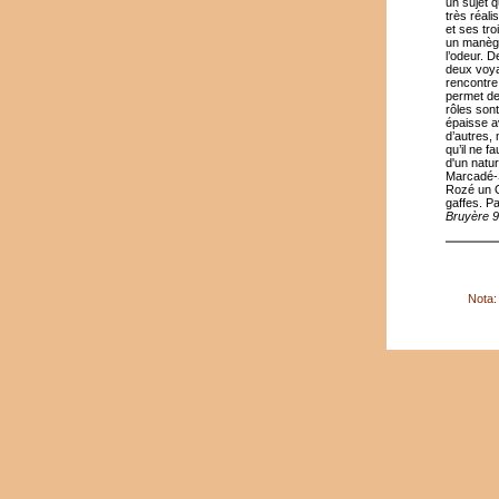
un sujet q
très réal
et ses tr
un manège,
l’odeur. D
deux voyag
rencontre
permet de
rôles son
épaisse a
d’autres,
qu’il ne f
d'un natu
Marcadé-S
Rozé un O
gaffes. P
Bruyère 
Nota: 