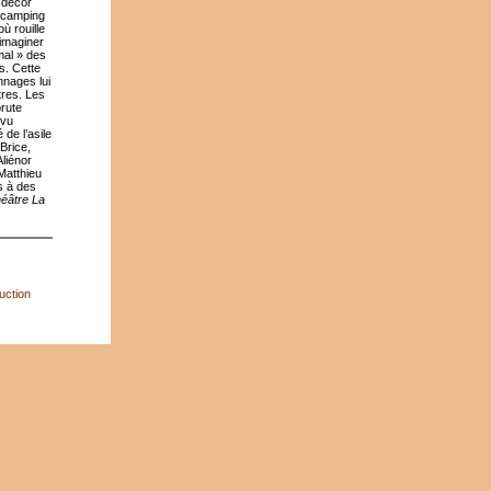
 décor
e camping
ù rouille
 imaginer
mal » des
s. Cette
nnages lui
tres. Les
brute
 vu
de l’asile
 Brice,
liénor
Matthieu
s à des
éâtre La
uction