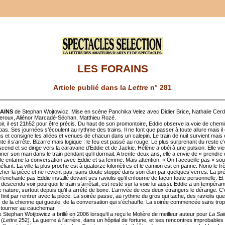
LES FORAINS
Article publié dans la
Lettre
n° 281
AINS
de Stephan Wojtowicz. Mise en scène Panchika Velez avec Didier Brice, Nathalie Cerd
roux, Aliénor Marcadé-Séchan, Matthieu Rozé.
oir, il est 21h52 pour être précis. Du haut de son promontoire, Eddie observe la voie de chemi
as. Ses journées s’écoulent au rythme des trains. Il ne font que passer à toute allure mais i
s et consigne les allées et venues de chacun dans un calepin. Le train de nuit survient mais 
nte il s’arrête. Bizarre mais logique : le feu est passé au rouge. Le plus surprenant du reste c
escend et se dirige vers la caravane d’Eddie et de Jackie. Hélène a obéi à une pulsion. Elle vie
er son mari dans le train pendant qu'il dormait. A trente-deux ans, elle a envie de « prendre
lle entame la conversation avec Eddie et sa femme. Mais attention: « On t’accueille pas » sou
méfiant. La ville la plus proche est à quatorze kilomètres et le camion est en panne. Nono le frè
rcher la pièce et ne revient pas, sans doute stoppé dans son élan par quelques verres. La p
’enchante pas Eddie installé devant ses raviolis qu’il enfourne de façon toute personnelle. Et 
, descendu voir pourquoi le train s’arrêtait, est resté sur la voie lui aussi. Eddie a un tempéra
e nature, surtout depuis qu’il a arrêté de boire. L’arrivée de ces deux étrangers le dérange. C’
init par rentrer avec la pièce. La soirée passe, au rythme du gros qui tache, des raviolis que
, de la chienne qui gueule, de la conversation qui s’échauffe. La soirée commencée sans tro
 tourner au cauchemar.
Stephan Wotjtowicz a brillé en 2006 lorsqu’il a reçu le Molière de meilleur auteur pour
La Sai
(
Lettre
252). La guerre à l'arrière, dans un hôpital de fortune, et ses rencontres improbables é