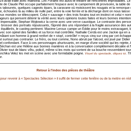
u’il avait traité avec maestria.
Les Forains
est aussi le théâtre de rencontres improbables. Le
iste de Claude Plet occupe parfaitement l’espace avec le campement dit provisoire, la table d
ois tabourets, quelques cageots épars, la caravane où moisissent les nougats et la remorque o
 échouées là au milieu de nulle part, entre la voie ferrée et la décharge dont on nous laisse
eux mondes se télescopent. Celui « sauvage » des trois forains tout en instinct et celui « nor
eurs qui pensent détenir la vérité avec leurs opinions toutes faites et leurs bonnes intention
 impensable, Stephan Wojtowicz la cerne avec une verve caustique. Le contraste des perso
 brosser des portraits réjouissants, l’âpreté des uns répondant à la fragile assurance des au
t équilibrés, le casting pertinent. Maxime Leroux campe un Eddie pour le moins extravagant, 
vec son opinel des familles et sa force mal contrôlée. Nathalie Cerdà est une Jackie qui en a
 mâtant son homme à grand renfort de « stop!, contrôle! » reçus cinq sur cinq par cet échappé 
aut surtout pas contrarier. Le fréro, ou tout comme, Nono abruti par l’alcool, est joué par Didier
rel confondant. Face à ces personnages ahurissants, en marge d’une société qui les rejette, A
échan est une Hélène aux bonnes manières et à la conversation complètement décalée et 
livier tout de blanc vêtu, policé, même si les mots qui sortent de sa bouche ressemblent tou
anchika Velez les met en scène avec une formidable poigne.
.
Th
Visuel du spectacle, cliquez ici
9e
.
Retour à l'index des pièces de théâtre
pour revenir à « Spectacles Sélection » il suffit de fermer cette fenêtre ou de la mettre en réd