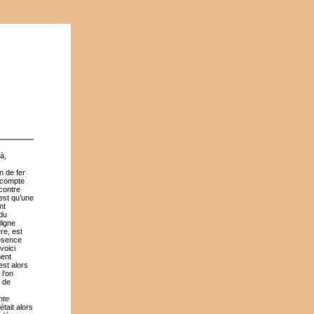
à,
n de fer
l compte
contre
’est qu’une
nt
 du
ligne
re, est
résence
voici
ment
est alors
 l’on
p de
nte
tait alors