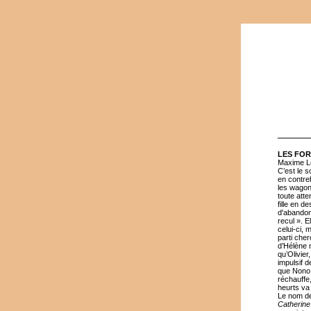
LES FOR
Maxime Le
C’est le s
en contreb
les wagon
toute atte
fille en d
d'abandonn
recul ». E
celui-ci, 
parti che
d’Hélène n
qu’Olivier
impulsif d
que Nono f
réchauffe
heurts va
Le nom de 
Catherine