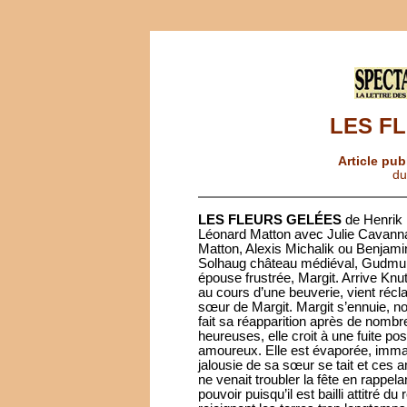
LES F
Article pub
du
LES FLEURS GELÉES
de Henrik 
Léonard Matton avec Julie Cavanna,
Matton, Alexis Michalik ou Benjam
Solhaug château médiéval, Gudmund 
épouse frustrée, Margit. Arrive Knut
au cours d’une beuverie, vient récla
sœur de Margit. Margit s’ennuie, n
fait sa réapparition après de nombr
heureuses, elle croit à une fuite p
amoureux. Elle est évaporée, immat
jalousie de sa sœur se tait et ces 
ne venait troubler la fête en rappela
pouvoir puisqu’il est bailli attitré 