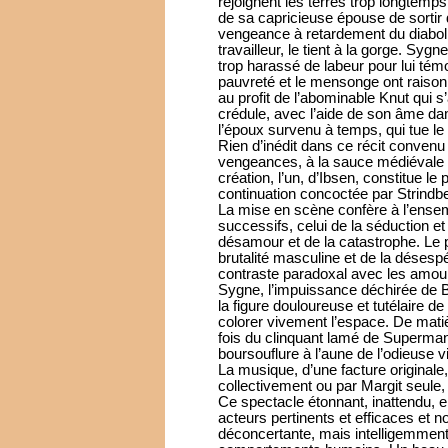
rejoignent les terres trop longtemps
de sa capricieuse épouse de sortir
vengeance à retardement du diaboliq
travailleur, le tient à la gorge. Sy
trop harassé de labeur pour lui té
pauvreté et le mensonge ont raison 
au profit de l’abominable Knut qui s
crédule, avec l’aide de son âme da
l’époux survenu à temps, qui tue le
Rien d’inédit dans ce récit convenu 
vengeances, à la sauce médiévale et
création, l’un, d’Ibsen, constitue le 
continuation concoctée par Strindb
La mise en scène confère à l’ense
successifs, celui de la séduction e
désamour et de la catastrophe. Le 
brutalité masculine et de la déses
contraste paradoxal avec les amou
Sygne, l’impuissance déchirée de B
la figure douloureuse et tutélaire 
colorer vivement l’espace. De matiè
fois du clinquant lamé de Superman,
boursouflure à l’aune de l’odieuse 
La musique, d’une facture originale
collectivement ou par Margit seule, 
Ce spectacle étonnant, inattendu, en
acteurs pertinents et efficaces et n
déconcertante, mais intelligemme