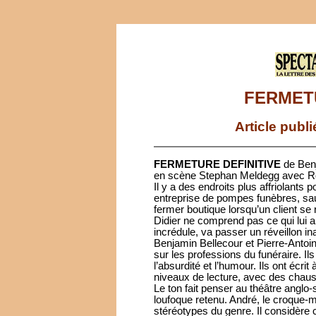
FERMETU
Article publ
FERMETURE DEFINITIVE
de Benj
en scène Stephan Meldegg avec Rol
Il y a des endroits plus affriolants
entreprise de pompes funèbres, sauf
fermer boutique lorsqu’un client se r
Didier ne comprend pas ce qui lui arr
incrédule, va passer un réveillon in
Benjamin Bellecour et Pierre-Antoin
sur les professions du funéraire. Il
l’absurdité et l’humour. Ils ont écri
niveaux de lecture, avec des chauss
Le ton fait penser au théâtre anglo
loufoque retenu. André, le croque-m
stéréotypes du genre. Il considère c