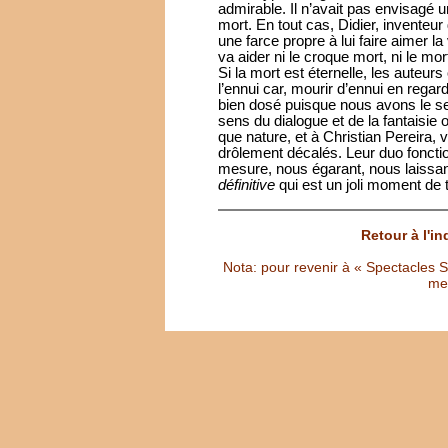
admirable. Il n’avait pas envisagé u
mort. En tout cas, Didier, inventeu
une farce propre à lui faire aimer la 
va aider ni le croque mort, ni le mo
Si la mort est éternelle, les auteurs
l’ennui car, mourir d’ennui en regar
bien dosé puisque nous avons le sent
sens du dialogue et de la fantaisie 
que nature, et à Christian Pereira,
drôlement décalés. Leur duo fonctio
mesure, nous égarant, nous laissant 
définitive
qui est un joli moment de 
Retour à l'i
Nota: pour revenir à « Spectacles Sél
met