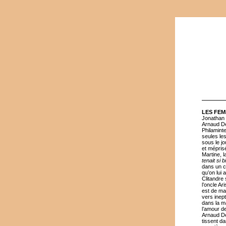
LES FEM
Jonathan 
Arnaud De
Philamint
seules les
sous le j
et méprisé
Martine, 
tenait si 
dans un co
qu’on lui
Clitandre 
l’oncle Ar
est de mar
vers inep
dans la m
l’amour d
Arnaud Den
tissent da