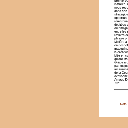
premières
installée,
nous reco
dans son g
stratégiqu
opportun. 
remarquab
dépitées 
ou l’indig
entre les
l’œuvre d
phrasé pr
Molière a
en despote
masculins
la créatio
idée en co
qu’elle ins
Grâce à ce
pas toujo
mesurons 
de la Cou
ovationne
Arnaud De
14e
.
Nota: 