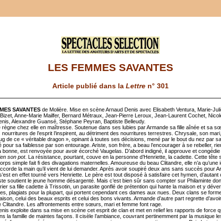
LES FEMMES SAVANTES
Article publié dans la
Lettre
n° 301
MES SAVANTES
de Molière. Mise en scène Arnaud Denis avec Elisabeth Ventura, Marie-Jul
Bizet, Anne-Marie Mailfer, Bernard Métraux, Jean-Pierre Leroux, Jean-Laurent Cochet, Nicol
nis, Alexandre Guansé, Stéphane Peyran, Baptiste Belleudy.
e règne chez elle en maîtresse. Soutenue dans ses lubies par Armande sa fille aînée et sa sœ
 nourritures de l’esprit l’inspirent, au détriment des nourritures terrestres. Chrysale, son mari,
oug de ce « véritable dragon », opinant à toutes ses décisions, mené par le bout du nez par 
 pour sa faiblesse par son entourage. Ariste, son frère, a beau l’encourager à se rebeller, rien 
la bonne, est renvoyée pour avoir écorché Vaugelas. D’abord indigné, il approuve et congédi
bien son pot
. La résistance, pourtant, couve en la personne d’Henriette, la cadette. Cette tête 
rps simple fait fi des divagations maternelles. Amoureuse du beau Clitandre, elle n’a qu’une i
 accorde la main qu’il vient de lui demander. Après avoir soupiré deux ans sans succès pour 
s’est en effet tourné vers Henriette. Le père est tout disposé à satisfaire cet hymen, d’autant
iste soutient le jeune homme désargenté. Mais c’est bien sûr sans compter sur Philaminte dont
ier sa fille cadette à Trissotin, un parasite gonflé de prétention qui hante la maison et y dév
tes, plagiats pour la plupart, qui portent cependant ces dames aux nues. Deux clans se form
aison, celui des beaux esprits et celui des bons vivants. Armande d’autre part regrette d’avoi
e Clitandre. Les affrontements entre sœurs, mari et femme font rage.
is exploite dans sa mise en scène cet esprit de clan et met en relief les rapports de force q
ns la famille de maintes façons. Il cisèle l’ambiance, couvrant pertinemment par la musique le