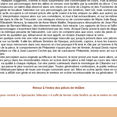
 répliques suggérées, comme si nous surprenions une conversation en cours. Puis la tensio
 il place ses personnages dont les allées et venues sont facilités par la sobriété du décor. C’es
nnaissons un talent déjà observé dans ses mises en scène de
L’ingénu
et des
Fourberies d
énie de focaliser l’attention sur ses personnages par les lumières, bien sûr, mais surtout par
e qu’ils occupent à cet instant précis afin qu’ils soient à la fois uniques ou alliés aux autres
L’ interprétation repose alors sur ses comédiens, ici tout à fait extraordinaire, et sur lui-même
le dans le rôle de Trissontin. Les mimiques d’ennui ou de consternation de Marie-Julie Baup,
d’Elisabeth Ventura, la niaiserie de Anne-Marie Mailfer, l’impuissance désespérée de Jean-Pie
nation de Bernard Métraux, discrètement relevées, font miracle. Les rapports de force et l’aff
 personnages s’expriment bien évidemment par les mots. Arnaud Denis prend le parti de déga
e la métrique pesante de l’alexandrin. Les vers ne comptent plus que onze, voire dix pieds et
oche du quotidien qui, débarrassé de tout apprêt, en éclaire d’autant mieux le sens.
 en quelque sorte mis une robe au personnage masculin qui, jusqu’à présent dans ses pièces,
 sur sa famille. Il allie les défauts féminins de l’époque, préciosité, caprice, à tous les travers
 que nous retrouvons dans ses œuvres et c’est pourquoi il fit tenir le rôle par un homme à l’
n de la pièce, le comportement de Philaminte n’ayant plus rien de féminin. Arnaud Denis repre
nfiant ce rôle à Jean-Laurent Cochet qui, loin de caricaturer Philaminte, insiste avec art sur l
pire.
tte perception aussi originale qu’efficace de l’oeuvre, le texte prend une toute autre allure, un
urs perçu dans les innombrables mises en scène dont la pièce a été l’objet au cours des sièc
sa qualité à chaque réplique, l’un des points culminants étant le monologue de Clitandre sur 
r qui passe le plus souvent au second plan. Toutes générations confondues, le public entho
 l’éblouissant labeur de toute une troupe costumée avec art. Mise en scène après mise en s
nis a affûté son génie et est devenu le metteur en scène incontournable de sa génération.
T
Retour à l'index des pièces de théâtre
pour revenir à « Spectacles Sélection » il suffit de fermer cette fenêtre ou de la mettre en réd