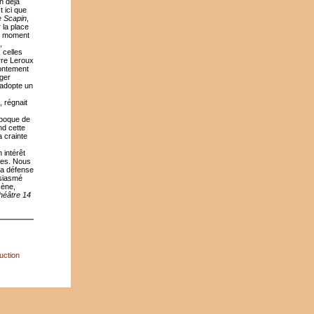
n déjà
t ici que
e Scapin
,
 la place
 au moment
,
 celles
rre Leroux
rontement
ger
 adopte un
 régnait
époque de
nd cette
a crainte
 intérêt
les. Nous
la défense
usiasmé
cène,
héâtre 14
uction