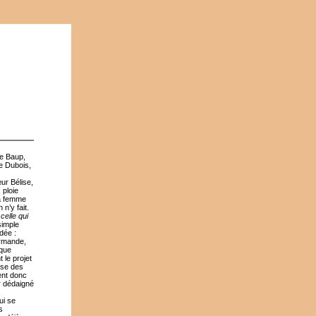
ie Baup,
e Dubois,
ur Bélise,
 ploie
sa femme
n’y fait.
e
celle qui
simple
dée :
Armande,
 que
 le projet
erse des
ent donc
r dédaigné
ui se
s