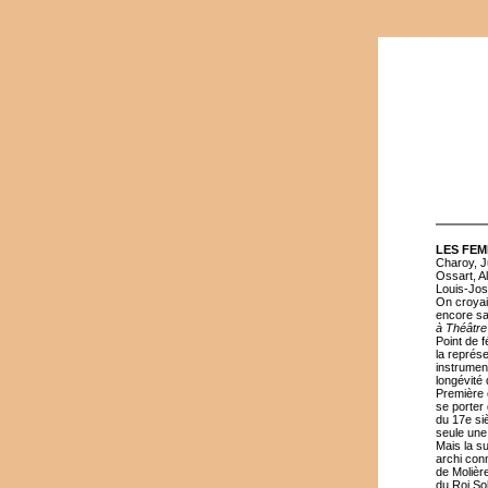
LES FEM
Charoy, Ju
Ossart, A
Louis-Jos
On croyait
encore sa
à Théâtre
Point de f
la représ
instrument
longévité 
Première 
se porter 
du 17e siè
seule une 
Mais la s
archi con
de Molière
du Roi Sol