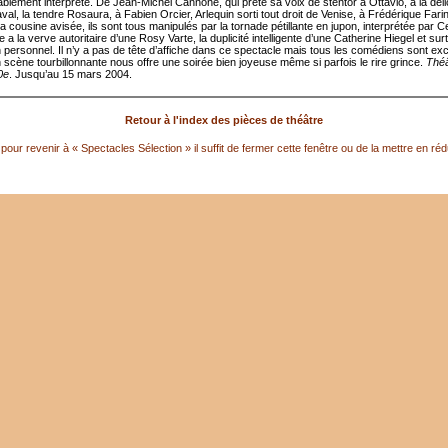
ablement interprété. De Jean-Michel Cannone, qui prête sa voix de stentor à Ottavio, à la dél
val, la tendre Rosaura, à Fabien Orcier, Arlequin sorti tout droit de Venise, à Frédérique Fari
la cousine avisée, ils sont tous manipulés par la tornade pétillante en jupon, interprétée par 
le a la verve autoritaire d’une Rosy Varte, la duplicité intelligente d’une Catherine Hiegel et sur
n personnel. Il n’y a pas de tête d’affiche dans ce spectacle mais tous les comédiens sont exc
 scène tourbillonnante nous offre une soirée bien joyeuse même si parfois le rire grince.
Théâ
0e
. Jusqu’au 15 mars 2004.
Retour à l'index des pièces de théâtre
pour revenir à « Spectacles Sélection » il suffit de fermer cette fenêtre ou de la mettre en réd