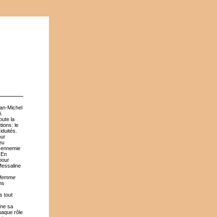
an-Michel
i.
oute la
tions: le
iduités.
our
eu
 ennemie
 En
 pour
 Messaline
femme
ns
s tout
îne sa
haque rôle