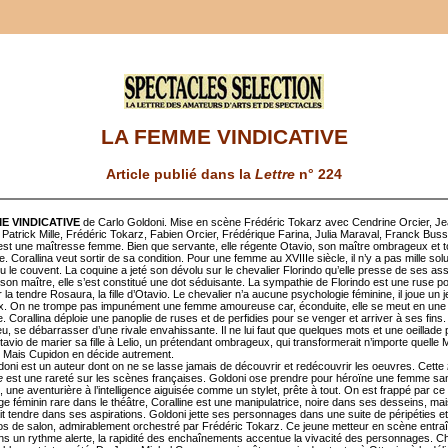
LA FEMME VINDICATIVE
Article publié dans la
Lettre
n° 224
E VINDICATIVE
de Carlo Goldoni. Mise en scène Frédéric Tokarz avec Cendrine Orcier, Je
Patrick Mille, Frédéric Tokarz, Fabien Orcier, Frédérique Farina, Julia Maraval, Franck Buss
 est une maîtresse femme. Bien que servante, elle régente Otavio, son maître ombrageux et t
 Corallina veut sortir de sa condition. Pour une femme au XVIIIe siècle, il n’y a pas mille solu
 le couvent. La coquine a jeté son dévolu sur le chevalier Florindo qu’elle presse de ses ass
 son maître, elle s’est constitué une dot séduisante. La sympathie de Florindo est une ruse p
la tendre Rosaura, la fille d’Otavio. Le chevalier n’a aucune psychologie féminine, il joue un j
. On ne trompe pas impunément une femme amoureuse car, éconduite, elle se meut en une
. Corallina déploie une panoplie de ruses et de perfidies pour se venger et arriver à ses fins.
eu, se débarrasser d’une rivale envahissante. Il ne lui faut que quelques mots et une oeillade
avio de marier sa fille à Lelio, un prétendant ombrageux, qui transformerait n’importe quelle
 Mais Cupidon en décide autrement.
doni est un auteur dont on ne se lasse jamais de découvrir et redécouvrir les oeuvres. Cette
e
est une rareté sur les scènes françaises. Goldoni ose prendre pour héroïne une femme sa
 une aventurière à l’intelligence aiguisée comme un stylet, prête à tout. On est frappé par ce
e féminin rare dans le théâtre, Coralline est une manipulatrice, noire dans ses desseins, mai
it tendre dans ses aspirations. Goldoni jette ses personnages dans une suite de péripéties et
ios de salon, admirablement orchestré par Frédéric Tokarz. Ce jeune metteur en scène entra
ns un rythme alerte, la rapidité des enchaînements accentue la vivacité des personnages. C