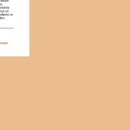
icieuse
na,
Cendrine
tout un
ellents et
tre
uction