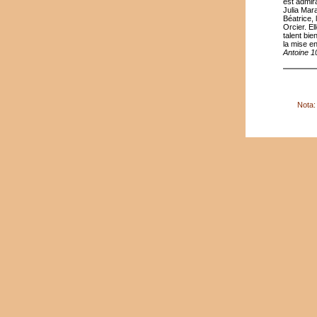
est admir
Julia Mara
Béatrice, 
Orcier. El
talent bie
la mise en
Antoine 1
Nota: 