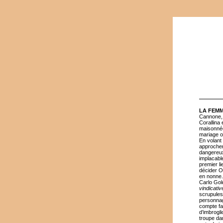
LA FEMM
Cannone, 
Corallina
maisonnée.
mariage ou
En volant
approcher 
dangereux
implacable
premier li
décider Ot
en nonne.
Carlo Gol
vindicativ
scrupules,
personnag
compte fa
d’imbrogl
troupe da