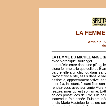
LA FEMME
Article pub
du
LA FEMME DU MICHEL ANGE
d
avec Véronique Boulanger.
Lorsqu’elle entre dans une pièce, 
d’une femme telle que celle-ci. Él
parure, elle a un chic fou dans sa
l’avocat fiscaliste, assis dans le sa
assise là, apparemment oisive, se 
cher ? », insistant, faisant fi de so
rendez-vous avec son amie Florenc
respire
, mais qui est son amie. L’att
de ces prostituées de luxe. Elle ne 
inattendue l’a étonnée. Puis amusée,
Louis-Marie Hautefeuille a alors com