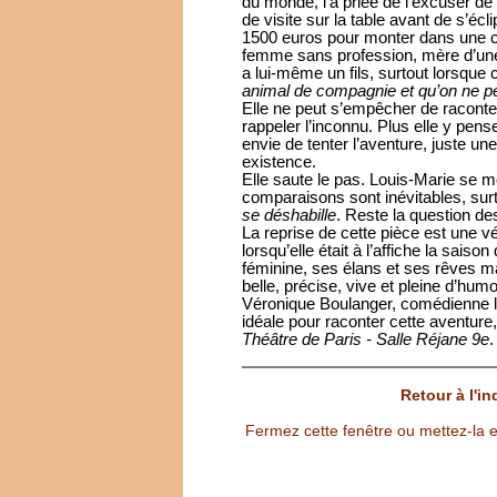
du monde, l’a priée de l’excuser d
de visite sur la table avant de s’écli
1500 euros pour monter dans une ch
femme sans profession, mère d’une 
a lui-même un fils, surtout lorsqu
animal de compagnie et qu’on ne pe
Elle ne peut s’empêcher de raconter
rappeler l’inconnu. Plus elle y pen
envie de tenter l’aventure, juste un
existence.
Elle saute le pas. Louis-Marie se mo
comparaisons sont inévitables, surt
se déshabille
. Reste la question d
La reprise de cette pièce est une v
lorsqu’elle était à l’affiche la sais
féminine, ses élans et ses rêves m
belle, précise, vive et pleine d’h
Véronique Boulanger, comédienne l
idéale pour raconter cette aventure, 
Théâtre de Paris - Salle Réjane 9e
Retour à l'i
Fermez cette fenêtre ou mettez-la e