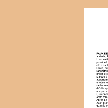
FAUX D
Isabelle, 
Lorsqu’ell
passion lu
elle s’es
lubies, ou
l’apparte
projet le 
la boue à 
apparteme
une jeune 
ravissante
d’Odile qu
une pièce,
Qui conna
cette foll
Après
Le
Jean-Mari
qualités 