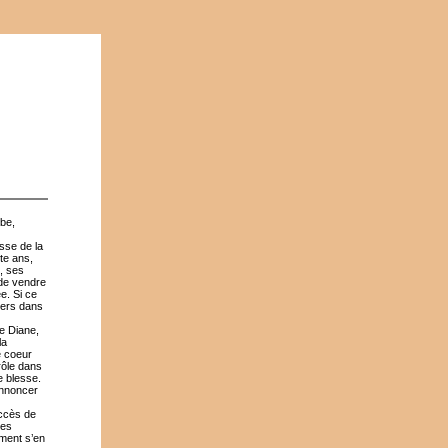
be,
esse de la
nte ans,
, ses
 de vendre
e. Si ce
ivers dans
de Diane,
la
e coeur
rôle dans
e blesse.
annoncer
ccès de
des
ément s’en