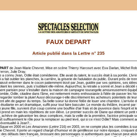
FAUX DEPART
Article publié dans la
Lettre
n° 235
EPART
de Jean-Marie Chevret. Mise en scène Thierry Harcourt avec Eva Darlan, Michel Rob
Ferron, Julie Dray.
e a connu Jean, Odile était comédienne. Elle avait du talent, le succès était à sa portée. L’ivr
i a fait oublier les planches, la carrière, la griserie de l’adulation du public. Durant près de tre
t laissé enfermer dans le cocon patiemment tissé par Jean, guidée par ses opinions, ses idées
bliant les siennes, puis s’oubliant elle-même. Aujourd’hui, la retraite a sonné et Jean a décidé
ment parisien pour s’installer dans la maison de campagne tourangelle amoureusement équipé
comble, Odile, citadine dans l’âme, est nettement moins enthousiaste à l’idée de passer les h
regarder tomber la pluie! Aussi décourage-t-elle discrètement les acheteurs potentiels de leur
nt afin de gagner du temps. Sa belle-soeur lui donne l’idée de louer une chambre. L’arrivée 
étudiante en art dramatique, suffit pour tout faire basculer. Le monde du théâtre, incarné par 
 jeune fille, survient d’un coup comme une bouffée d’air frais et de jouvence dans l’esprit et l
i prend en main les répétitions de son élève. Le premier succès de Diane qui obtient un petit 
 achève de galvaniser les deux complices, mais la veille de la première, l’actrice principale s
ît suffisamment le rôle pour la remplacer au pied levé, qui si ce n’est Odile? Mais comment 
e éventualité à Jean?...
 Squat
en 2000 et
Les Amazones
(
Lettre
216) en 2003, on ne compte plus les comédies à su
e Chevret. Il porte un regard chargé d’humour et de gentillesse sur notre époque, croquant 
et des défauts bien français, brossant des personnages si authentiques que chacun peut ais