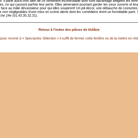
r. Il parle aussi très bien de ce sentiment incontrôlable dont sont davantage affligées les fe
, ce qui causent parfois leur perte. Elles aimeraient pourtant garder les yeux ouverts et leu
té face au mâle dévastateur pour qui elles soupirent! Un joli décor, une débauche de costumes
ts non négligeables d’une mise en scène alerte dont les comédiens tirent un formidable parti.
che 14e
(01.43.35.32.31).
Retour à l'index des pièces de théâtre
pour revenir à « Spectacles Sélection » il suffit de fermer cette fenêtre ou de la mettre en réd