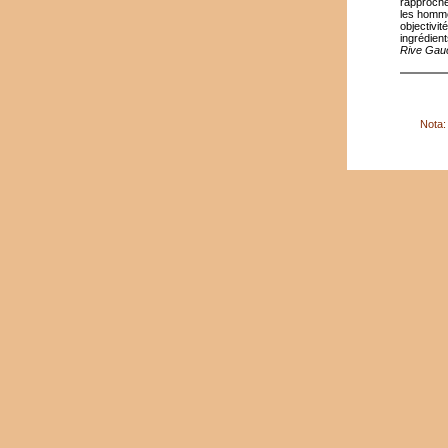
rapproche
les hommes
objectivi
ingrédien
Rive Gau
Nota: 