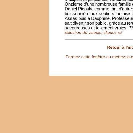
Onzième d’une nombreuse famille de
Daniel Picouly, comme tant d’autres,
buissonnière aux sentiers fantaisist
Assas puis à Dauphine. Professeur p
sait divertir son public, grâce au
te
savoureuses et tellement vraies.
Th
sélection de visuels, cliquez ici
Retour à l'i
Fermez cette fenêtre ou mettez-la e