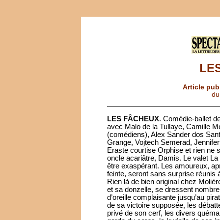
LE
Article pub
du
LES FÂCHEUX
. Comédie-ballet 
avec Malo de la Tullaye, Camille 
(comédiens), Alex Sander dos San
Grange, Vojtech Semerad, Jennifer
Eraste courtise Orphise et rien ne s
oncle acariâtre, Damis. Le valet La
être exaspérant. Les amoureux, aprè
feinte, seront sans surprise réunis à 
Rien là de bien original chez Molière
et sa donzelle, se dressent nombre
d’oreille complaisante jusqu’au pira
de sa victoire supposée, les débatt
privé de son cerf, les divers quéma