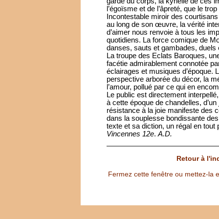
garde du corps, la kyrielle de ces 
l’égoïsme et de l’âpreté, que le trop 
Incontestable miroir des courtisans 
au long de son œuvre, la vérité in
d’aimer nous renvoie à tous les imp
quotidiens. La force comique de Mol
danses, sauts et gambades, duels et
La troupe des Eclats Baroques, une 
facétie admirablement connotée par
éclairages et musiques d’époque. L
perspective arborée du décor, la mé
l’amour, pollué par ce qui en encom
Le public est directement interpellé,
à cette époque de chandelles, d’un j
résistance à la joie manifeste des
dans la souplesse bondissante des c
texte et sa diction, un régal en tout 
Vincennes 12e
.
A.D.
Retour à l'i
Fermez cette fenêtre ou mettez-la e