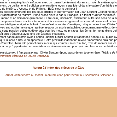
s dans un canapé qu’à s’y enfoncer avec un roman! Lentement, durant six mois, la métamorphos
ment, ce qui l’amène à solliciter une troisième leçon, cette fois-ci dans le cadre d’un théâtre 
de Molière, d’Alceste et de Philinte... Et là, c’est le bonheur !
rs scolaire emprunté par les deux artistes et leur formation par Jean-Laurent Cochet ne pou
 l’admirateur de l’admiré. L’inné prend alors le pas sur l’acquis. Le talent d’Olivier est bien là,
i-même et ne demande qu’à naître. Outre celui, indéniable, d’imitateur, outre son sens de la 
, sa pensée livrée sur les classiques et la littérature en général, sa vision du monde et de la c
ne intelligence aiguë et le fruit d’une réflexion subtile. Caustique, critique ou ironique, Olivier
avec enthousiasme ce que représente pour un esprit en jachère, ce moment merveilleux de 
e cette passion subite et dévorante pour les mots, les phrases, les écrits, ferments d’une cul
ît puis s’épanouit avec une soif à jamais insatiable.
nstant passé autrefois avec Fabrice Luchini, Olivier Sauton le transmet à son tour au public a
qu’il lui offre à l’issue du spectacle. Cette proximité inattendue révèle l’importance qu’a eue pou
 d’autrefois. Mais elle permet aussi à celui qui, comme Olivier Sauton, rêve de monter sur les
ut à coup l’opportunité de matérialiser ce rêve en suivant, pourquoi pas, les cours de théâtre q
passionnant, il faut passionner
. Olivier Sauton répond assurément à cette règle.
Théâtre de l
.
voir notre sélection de visuels, cliquez ici
Retour à l'index des pièces de théâtre
Fermez cette fenêtre ou mettez-la en réduction pour revenir à « Spectacles Sélection »