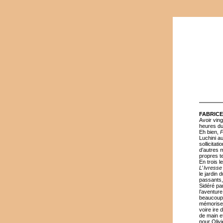
FABRICE
Avoir ving
heures du 
Eh bien,
P
Luchini a
sollicitat
d’autres m
propres te
En trois l
L’ Ivresse
le jardin
passants, 
Sidéré pa
l’aventur
beaucoup p
mémoriser
voire ire
de main e
pour Olivi