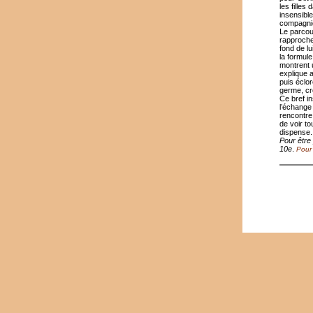
les fille
insensible
compagnie 
Le parcou
rapprocher
fond de lu
la formule
montrent u
explique 
puis éclor
germe, cro
Ce bref i
l’échange 
rencontre
de voir to
dispense.
Pour être 
10e
.
Pour 