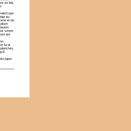
e se fait,
en
vaient que
 tapi au
scène et de
ulture
 Sauton
voir semer
ture qui
vec
r lui la
 planches,
u’il
’Archipel