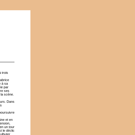
 trois
Fabrice
e à sa
vie par
dre ses
r la scène.
eurs. Dans
es
poursuivre
ine et en
ension,
en un tour
t le déclic
ulbuter