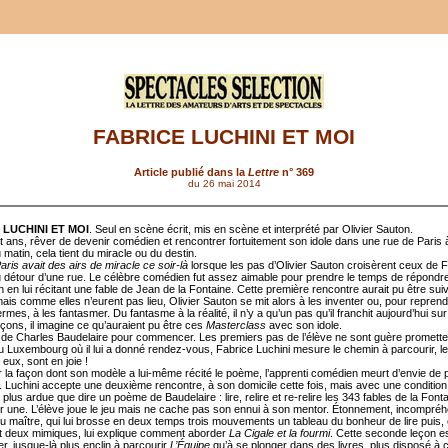
FABRICE LUCHINI ET MOI
Article publié dans la
Lettre
n° 369
du 26 mai 2014
 LUCHINI ET MOI
. Seul en scène écrit, mis en scène et interprété par Olivier Sauton.
t ans, rêver de devenir comédien et rencontrer fortuitement son idole dans une rue de Paris à
matin, cela tient du miracle ou du destin.
aris avait des airs de miracle ce soir-là
lorsque les pas d’Olivier Sauton croisèrent ceux de 
u détour d’une rue. Le célèbre comédien fut assez aimable pour prendre le temps de répondr
ion en lui récitant une fable de Jean de la Fontaine. Cette première rencontre aurait pu être sui
ais comme elles n’eurent pas lieu, Olivier Sauton se mit alors à les inventer ou, pour repren
rmes, à les fantasmer. Du fantasme à la réalité, il n’y a qu’un pas qu’il franchit aujourd’hui su
eçons, il imagine ce qu’auraient pu être ces
Masterclass
avec son idole.
de Charles Baudelaire pour commencer. Les premiers pas de l’élève ne sont guère promett
 du Luxembourg où il lui a donné rendez-vous, Fabrice Luchini mesure le chemin à parcourir, l
eux, sont en joie !
r la façon dont son modèle a lui-même récité le poème, l’apprenti comédien meurt d’envie de 
e. Luchini accepte une deuxième rencontre, à son domicile cette fois, mais avec une condition
lus ardue que dire un poème de Baudelaire : lire, relire et re-relire les 343 fables de la Fonta
 une. L’élève joue le jeu mais ne cache pas son ennui à son mentor. Étonnement, incompréh
 du maître, qui lui brosse en deux temps trois mouvements un tableau du bonheur de lire puis, 
t deux mimiques, lui explique comment aborder
La Cigale et la fourmi
. Cette seconde leçon es
er, jusque-là plus enclin à parcourir
L’Équipe
qu’à se plonger dans des livres, plus disposé à c