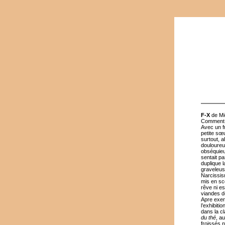
F-X
de Mi
Comment s
Avec un f
petite sœ
surtout, a
douloureu
obséquieus
sentait pa
duplique 
graveleus
Narcissis
mis en scè
rêve ni e
viandes d
Apre exerc
l’exhibit
dans la c
du thé
, au
froissés n