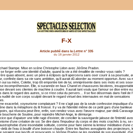
F-X
Article publié dans la
Lettre
n° 335
du 16 janvier 2012
chael Stampe. Mise en scène Christophe Lidon avec Jérôme Pradon.
e forger enfin une identité d’adulte, quand la vie a été émaillée de rendez-vous ratés ?
rère quasi absent, avec un père à éclipses qu’il apercevra sans oser courir à sa poursuite, 
ur, confinée dans sa vie sans ambition, qu’il aurait dû aborder au moment opportun. Avec sa
h oui sa mère, Colette, trop tôt emportée loin de lui, omniprésente dans ses mots et ses souv
se incompréhension. Elle, si surannée en faux Chanel et chaussures bicolores, insupportab
e devant ses clientes de machine à coudre. Il aurait tant voulu que l’amour se dise entre eux
s dans le regard des autres, si ce n’est celui du pervers… Il se fixe désormais dans l’œil de l’o
la nudité de son corps sculpté devant le regard virtuel des internautes en mal de sensations
es.
me exacerbé, voyeurisme complaisant ? Il ne s’agit pas de la seule confession impudique d’
ne dans la métaphore du lit froissé. Il y va de l’identité même de ce petit gars d’une banlieu
spoirs, qui réussira peut-être, enfin, son rendez-vous avec l’œuvre majeur, par-delà Caravage
e boucherie de Soutine, pour rejoindre Michel-Ange, le démiurge.
ice que d’apaiser une telle rage d’exister, de concilier la sauvegarde jalouse de l’intimité ave
ionnisme d’une création de soi. Se dire dans l’impudeur du corps et des mots crachés à nu, se 
laustrophobie d’une insondable solitude, comme pour faire sienne la lenteur méditative d’une
c
-delà de l’
eau à bouillir d’une boisson chaude
. Entre les flashes aveuglants des projecteurs, 
e seraient que lascifs et provocants si Jérôme Pradon ne les modelait de son inventivité, d’u