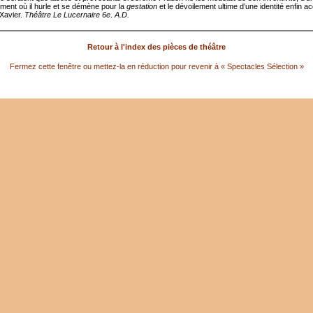
ement où il hurle et se démène pour la
gestation
et le dévoilement ultime d’une identité enfin a
Xavier.
Théâtre Le Lucernaire 6e
.
A.D.
Retour à l'index des pièces de théâtre
Fermez cette fenêtre ou mettez-la en réduction pour revenir à « Spectacles Sélection »