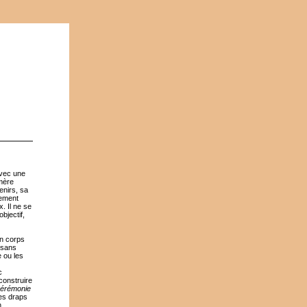
avec une
 mère
enirs, sa
lement
. Il ne se
bjectif,
un corps
e sans
 ou les
c
construire
érémonie
les draps
n