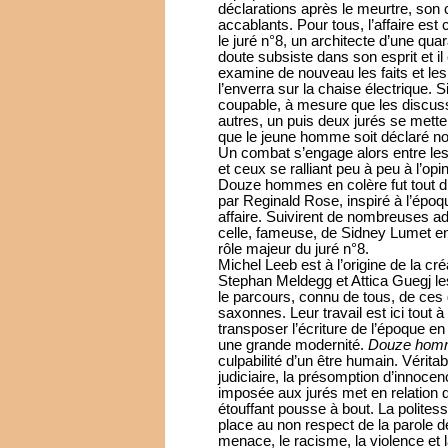
déclarations après le meurtre, so
accablants. Pour tous, l’affaire est c
le juré n°8, un architecte d’une qu
doute subsiste dans son esprit et i
examine de nouveau les faits et les
l’enverra sur la chaise électrique. S
coupable, à mesure que les discuss
autres, un puis deux jurés se mette
que le jeune homme soit déclaré non
Un combat s’engage alors entre les i
et ceux se ralliant peu à peu à l’opi
Douze hommes en colère fut tout d’
par Reginald Rose, inspiré à l’épo
affaire. Suivirent de nombreuses a
celle, fameuse, de Sidney Lumet e
rôle majeur du juré n°8.
Michel Leeb est à l’origine de la cré
Stephan Meldegg et Attica Guegj les
le parcours, connu de tous, de ces
saxonnes. Leur travail est ici tout à
transposer l’écriture de l’époque en
une grande modernité.
Douze homm
culpabilité d’un être humain. Véritabl
judiciaire, la présomption d’innoce
imposée aux jurés met en relation
étouffant pousse à bout. La politess
place au non respect de la parole de l’
menace, le racisme, la violence et