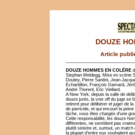
DOUZE HO
Article publ
DOUZE HOMMES EN COLÈRE
d
Stephan Meldegg. Mise en scène S
Doutey, Pierre Santini, Jean-Jacq
Echantillon, François Gamard, Jér
André Thorent, Eric Viellard.
A New York, depuis la salle de délibé
douze jurés, la voix off du juge se f
retirent pour délibérer et juger de 
de parricide, et qui encourt la peine
tâche, vous êtes chargés d’une gr
Cette responsabilité, les douze h
différentes, ne semblent pas vraimen
plutôt sinistre et, surtout, un match
la plupart d’entre eux souhaitent a