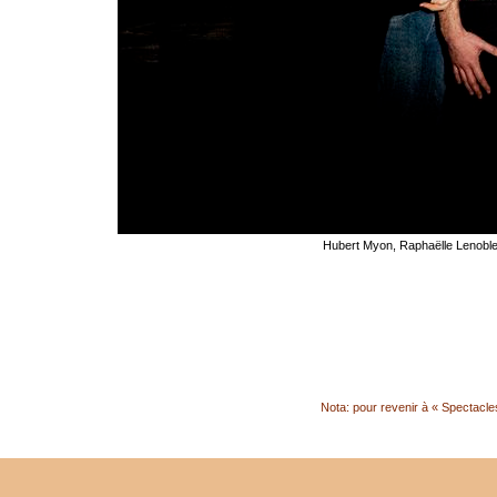
Hubert Myon, Raphaëlle Lenoble
Nota: pour revenir à « Spectacles 