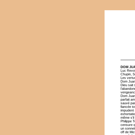
DOM JUAN
Luc Revol
Chupin, S
Les vertu
Dom Juan l
Dieu sait 
l’abandonn
vengeance,
Dom Juan s
parfait am
sauvé par 
fiancée to
impudent 
exhortatio
même s’il 
Philippe T
censure q
un sonnet
off de Mi