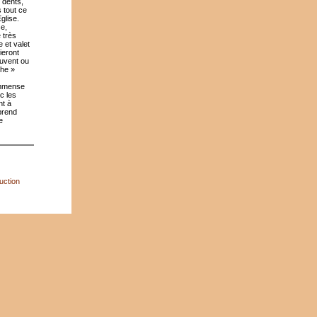
 dents,
s tout ce
glise.
e,
 très
 et valet
ieront
ouvent ou
che »
 immense
c les
nt à
 prend
e
uction