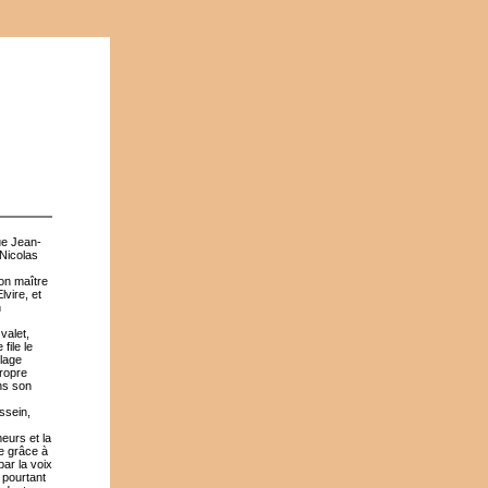
ue Jean-
 Nicolas
Son maître
lvire, et
n
valet,
file le
plage
propre
ans son
ssein,
eurs et la
le grâce à
ar la voix
 pourtant