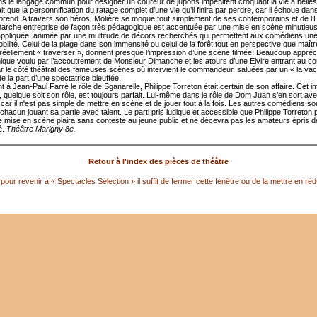
s le langage commun pour désigner un coureur de jupons impénitent croquant la vie à belles
ait que la personnification du ratage complet d’une vie qu’il finira par perdre, car il échoue dan
reprend. A travers son héros, Molière se moque tout simplement de ses contemporains et de l’E
arche entreprise de façon très pédagogique est accentuée par une mise en scène minutieus
ppliquée, animée par une multitude de décors recherchés qui permettent aux comédiens une
ilité. Celui de la plage dans son immensité ou celui de la forêt tout en perspective que maître
réellement « traverser », donnent presque l’impression d’une scène filmée. Beaucoup appréc
omique voulu par l’accoutrement de Monsieur Dimanche et les atours d’une Elvire entrant au c
r le côté théâtral des fameuses scènes où intervient le commandeur, saluées par un « la va
de la part d’une spectatrice bleuffée !
t à Jean-Paul Farré le rôle de Sganarelle, Philippe Torreton était certain de son affaire. Cet
 quelque soit son rôle, est toujours parfait. Lui-même dans le rôle de Dom Juan s’en sort ave
ar il n'est pas simple de mettre en scène et de jouer tout à la fois. Les autres comédiens so
 chacun jouant sa partie avec talent. Le parti pris ludique et accessible que Philippe Torreton
e mise en scène plaira sans conteste au jeune public et ne décevra pas les amateurs épris d
é.
Théâtre Marigny 8e.
Retour à l'index des pièces de théâtre
pour revenir à « Spectacles Sélection » il suffit de fermer cette fenêtre ou de la mettre en réd