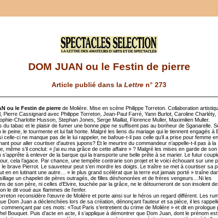
DOM JUAN ou le Festin de pierre
Article publié dans la
Lettre
n° 273
 ou le Festin de pierre
de Molière. Mise en scène Philippe Torreton. Collaboration artistiq
, Pierre Cassignard avec Philippe Torreton, Jean-Paul Farré, Yann Burlot, Caroline Charléty,
ophie-Charlotte Husson, Stephan Jones, Serge Maillat, Florence Muller, Maximilien Muller.
s du tabac et le plaisir de fumer une bonne pipe ne suffisent pas au bonheur de Sganarelle. 
e peine, le tourmente et lui fait honte. Malgré les liens du mariage qui le tiennent engagés à E
si celle-ci ne manque pas de le lui rappeler, ne bafoue-t-il pas celle qu’il a prise pour femme e
ant pour aller courtiser d’autres jupons? Et le meurtre du commandeur n’appelle-t-il pas à la
 même s’il conclut: « j’ai eu ma grâce de cette affaire » ? Malgré les mises en garde de son 
’apprête à enlever de la barque qui la transporte une belle prête à se marier. Le futur couple 
our, cela l’agace. Par chance, une tempête contrarie son projet et le voici échouant sur une 
le brave Pierrot. Le sauveteur peut s’en mordre les doigts. Le traître se met à courtiser sa 
ut en en lutinant une autre… « le plus grand scélérat que la terre eut jamais porté » traîne d
sillage un chapelet de pères outragés, de filles déshonorées et de frères vengeurs…Ni les
ns de son père, ni celles d’Elvire, touchée par la grâce, ne le détourneront de son insolent de
on le dit voué aux flammes de l’enfer.
orreton reconsidère l’œuvre de Molière et porte ainsi sur le héros un regard différent. Les rum
ue Dom Juan a déclenchées lors de sa création, dénonçant l'auteur et sa pièce, il les rappel
 commençant par ces mots: «Tout Paris s'entretient du crime de Molière » et dit en prologue p
chel Bouquet. Puis d’acte en acte, il s’applique à démontrer que Dom Juan, dont le prénom est