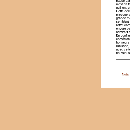
passé dan
n’est en f
qu’il ent
Cette dém
presque a
grande mob
semblent 
l’effet c
encore pa
admiratif 
En confian
comédien,
honneurs c
l’unisson,
avec cett
nouveaut
Nota: 