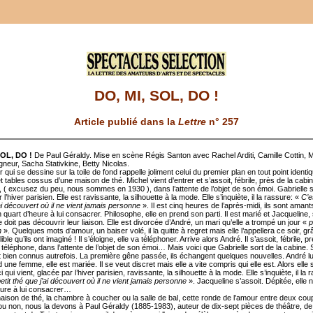
DO, MI, SOL, DO !
Article publié dans la
Lettre
n° 257
SOL, DO !
De Paul Géraldy. Mise en scène Régis Santon avec Rachel Arditi, Camille Cottin, M
gneur, Sacha Stativkine, Betty Nicolas.
r qui se dessine sur la toile de fond rappelle joliment celui du premier plan en tout point identi
et tables cossus d’une maison de thé. Michel vient d’entrer et s’assoit, fébrile, près de la cabi
, ( excusez du peu, nous sommes en 1930 ), dans l’attente de l’objet de son émoi. Gabrielle s
 l’hiver parisien. Elle est ravissante, la silhouette à la mode. Elle s’inquiète, il la rassure: «
C’e
ai découvert où il ne vient jamais personne
». Il est cinq heures de l’après-midi, ils sont amant
un quart d’heure à lui consacrer. Philosophe, elle en prend son parti. Il est marié et Jacqueline,
doit pas découvrir leur liaison. Elle est divorcée d’André, un mari qu’elle a trompé un jour «
p
n
». Quelques mots d’amour, un baiser volé, il la quitte à regret mais elle l’appellera ce soir, g
lible qu’ils ont imaginé ! Il s’éloigne, elle va téléphoner. Arrive alors André. Il s’assoit, fébrile, p
téléphone, dans l’attente de l’objet de son émoi… Mais voici que Gabrielle sort de la cabine. 
nt bien connus autrefois. La première gêne passée, ils échangent quelques nouvelles. André l
nd une femme, elle est mariée. Il se veut discret mais elle a vite compris qui elle est. Alors elle 
ci qui vient, glacée par l’hiver parisien, ravissante, la silhouette à la mode. Elle s’inquiète, il la 
etit thé que j’ai découvert où il ne vient jamais personne
». Jacqueline s’assoit. Dépitée, elle n
eure à lui consacrer…
maison de thé, la chambre à coucher ou la salle de bal, cette ronde de l’amour entre deux cou
 ou non, nous la devons à Paul Géraldy (1885-1983), auteur de dix-sept pièces de théâtre, d