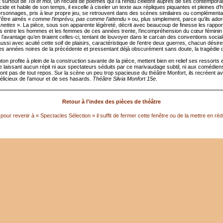
 surtout de
Toi et moi
, un recueil de poèmes qui l'a rendu célèbre auprès de ses contempora
ide et habile de son temps, il excelle à ciseler un texte aux répliques piquantes et pleines d’
rsonnages, pris à leur propre jeu, se retrouvent dans des scènes similaires ou complémenta
d’être aimés «
comme l’imprévu, pas comme l’attendu
» ou, plus simplement, parce qu'ils ado
 nettes
». La pièce, sous son apparente légèreté, décrit avec beaucoup de finesse les rappor
 entre les hommes et les femmes de ces années trente, l’incompréhension du cœur féminin
 l’avantage qu’en tiraient celles-ci, tentant de louvoyer dans le carcan des conventions social
ussi avec acuité cette soif de plaisirs, caractéristique de l’entre deux guerres, chacun désir
 les années noires de la précédente et pressentant déjà obscurément sans doute, la tragédie d
on profite à plein de la construction savante de la pièce, mettent bien en relief ses ressorts 
e laissant aucun répit ni aux spectateurs séduits par ce marivaudage subtil, ni aux comédien
sont pas de tout repos. Sur la scène un peu trop spacieuse du théâtre Monfort, ils recréent av
licieux de l’amour et de ses hasards.
Théâtre Silvia Monfort 15e
.
Retour à l'index des pièces de théâtre
pour revenir à « Spectacles Sélection » il suffit de fermer cette fenêtre ou de la mettre en réd