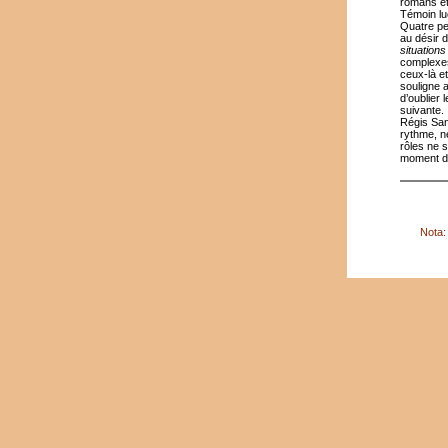
romans et
Témoin luc
Quatre pe
au désir 
situations
complexes
ceux-là et
souligne a
d’oublier
suivante.
Régis Sant
rythme, n
rôles ne 
moment dé
Nota: 