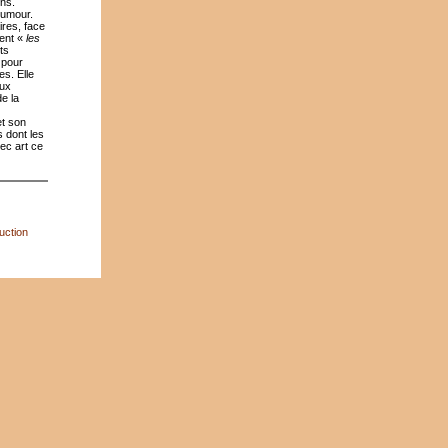
ins.
humour.
ires, face
rent «
les
ts
 pour
es. Elle
eux
e la
et son
s dont les
ec art ce
uction