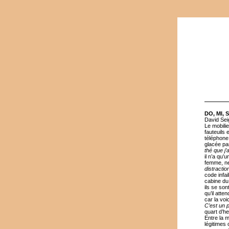
DO, MI, 
David Sei
Le mobilie
fauteuils 
téléphone
glacée par
thé que j’
il n’a qu’
femme, ne 
distractio
code infail
cabine du 
ils se so
qu’il atte
car la voi
C’est un p
quart d’h
Entre la 
légitimes