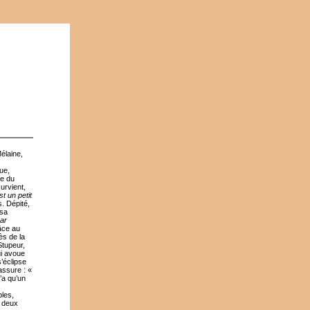
élaine,
que,
ne du
urvient,
st un petit
s. Dépité,
 sa
ar
râce au
rès de la
Stupeur,
ui avoue
s’éclipse
rassure : «
’a qu’un
ples,
e deux