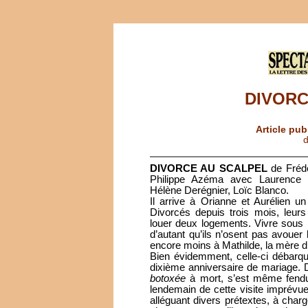
DIVORC
Article pub
d
DIVORCE AU SCALPEL
de Frédé
Philippe Azéma avec Laurence O
Hélène Derégnier, Loïc Blanco.
Il arrive à Orianne et Aurélien 
Divorcés depuis trois mois, leur
louer deux logements. Vivre sous 
d’autant qu’ils n’osent pas avouer 
encore moins à Mathilde, la mère d
Bien évidemment, celle-ci débarqu
dixième anniversaire de mariage. D
botoxée
à mort, s’est même fendue 
lendemain de cette visite imprévue,
alléguant divers prétextes, à char