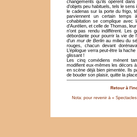
changements qu’ils opèrent dans l’
d’objets peu habituels, tels le sens 
le cadenas sur la porte du frigo, tém
parviennent un certain temps 
cohabitation se complique avec l
d’Aurélien, et celle de Thomas, leu
n’ont pas rendu indifférent. Les 
débordante pour pourrir la vie de l
d’un
mur de Berlin
au milieu du sé
rouges, chacun devant dorénava
L’épilogue verra peut-être la hache 
glissant !
Les cinq comédiens mènent tamb
modifient eux-mêmes les décors à 
en scène déjà bien pimentée. Ils pa
de bouder son plaisir, quitte la pla
Retour à l'i
Nota: pour revenir à « Spectacles S