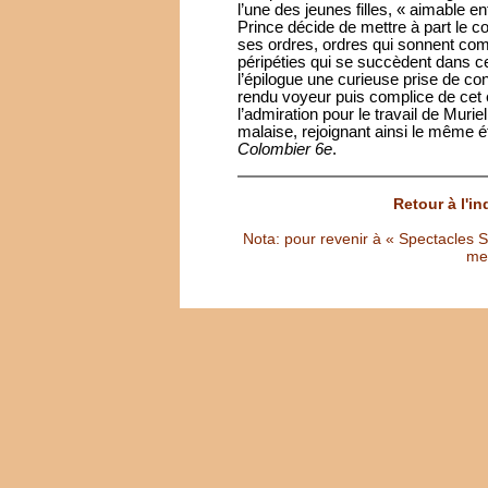
l’une des jeunes filles, « aimable en
Prince décide de mettre à part le co
ses ordres, ordres qui sonnent co
péripéties qui se succèdent dans c
l’épilogue une curieuse prise de co
rendu voyeur puis complice de cet e
l’admiration pour le travail de Muri
malaise, rejoignant ainsi le même é
Colombier 6e
.
Retour à l'i
Nota: pour revenir à « Spectacles Sél
met