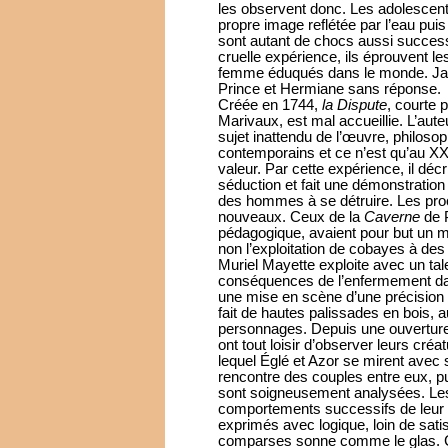
les observent donc. Les adolescen
propre image reflétée par l’eau puis
sont autant de chocs aussi succes
cruelle expérience, ils éprouvent 
femme éduqués dans le monde. Jalou
Prince et Hermiane sans réponse.
Créée en 1744,
la Dispute
, courte 
Marivaux, est mal accueillie. L’aute
sujet inattendu de l’œuvre, philoso
contemporains et ce n’est qu’au XX
valeur. Par cette expérience, il déc
séduction et fait une démonstration
des hommes à se détruire. Les pro
nouveaux. Ceux de la
Caverne
de 
pédagogique, avaient pour but un m
non l’exploitation de cobayes à des
Muriel Mayette exploite avec un tal
conséquences de l’enfermement dan
une mise en scène d’une précision 
fait de hautes palissades en bois, a
personnages. Depuis une ouverture
ont tout loisir d’observer leurs cré
lequel Églé et Azor se mirent avec s
rencontre des couples entre eux, pu
sont soigneusement analysées. Les 
comportements successifs de leur 
exprimés avec logique, loin de sati
comparses sonne comme le glas. Ca