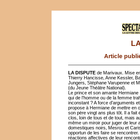
LA
Article publ
LA DISPUTE
de Marivaux. Mise en
Thierry Hancisse, Anne Kessler, B
Jungers, Stéphane Varupenne et Ma
(du Jeune Théâtre National).
Le prince et son amante Hermiane s
qui de l’homme ou de la femme trahi
inconstant ? A force d’arguments et
propose à Hermiane de mettre en 
son père vingt ans plus tôt. Il a fai
clos, loin de tous et de tout, mais 
même un miroir pour juger de leur
domestiques noirs, Mesrou et Caris
opportun de les faire se rencontrer.
réactions affectives de leur rencont