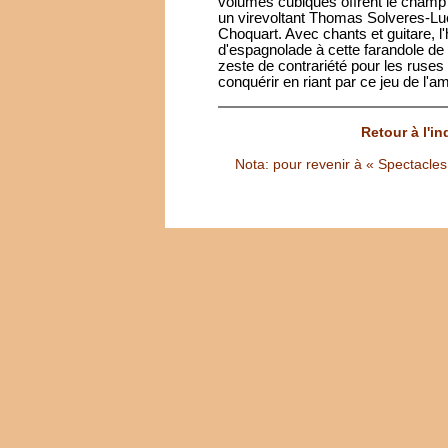
volumes cubiques offrent le champ 
un virevoltant Thomas Solveres-Luc
Choquart. Avec chants et guitare, 
d'espagnolade à cette farandole de
zeste de contrariété pour les ruses 
conquérir en riant par ce jeu de l'
Retour à l'i
Nota: pour revenir à « Spectacles S