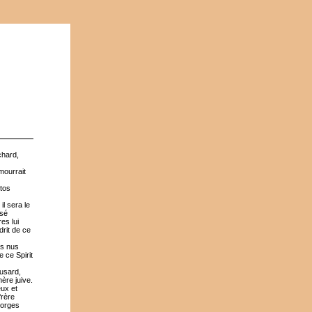
chard,
mourrait
otos
il sera le
ssé
es lui
drit de ce
ds nus
e ce Spirit
eusard,
ère juive.
eux et
frère
eorges