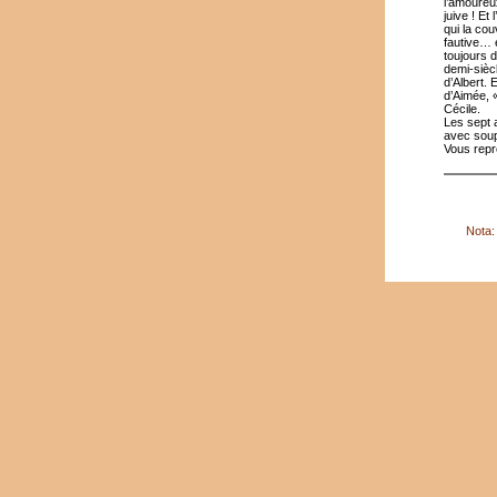
l’amoureu
juive ! E
qui la co
fautive… e
toujours 
demi-sièc
d’Albert. 
d’Aimée, «
Cécile.
Les sept 
avec soup
Vous rep
Nota: 