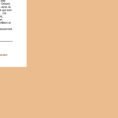
s pas
r Désiré,
s avec la
e qui sort
e… Un
nt,
on
 Albert et
 enserrent
uction