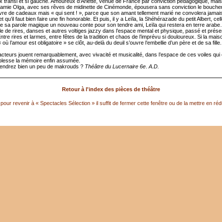
x transi et si gauche. Amoureux d’Arlette, venue de France par conviction pédagogique, mai
t l’amie Olga, avec ses rêves de midinette de Cinémonde, épousera sans conviction le bouche
uvre de cadeaux mais « qui sent ! », parce que son amant tellement marié ne convolera jamai
t qu’il faut bien faire une fin honorable. Et puis, il y a Leïla, la Shéhérazade du petit Albert, cell
de sa parole magique un nouveau conte pour son tendre ami, Leïla qui restera en terre arab
le de rires, danses et autres voltiges jazzy dans l’espace mental et physique, passé et prése
Entre rires et larmes, entre fêtes de la tradition et chaos de l’imprévu si douloureux. Si la mais
 où l’amour est obligatoire » se clôt, au-delà du deuil s’ouvre l’embellie d’un père et de sa fille.
acteurs jouent remarquablement, avec vivacité et musicalité, dans l’espace de ces voiles qui
lesse la mémoire enfin assumée.
rendrez bien un peu de makrouds ?
Théâtre du Lucernaire 6e
.
A.D.
Retour à l'index des pièces de théâtre
pour revenir à « Spectacles Sélection » il suffit de fermer cette fenêtre ou de la mettre en réd