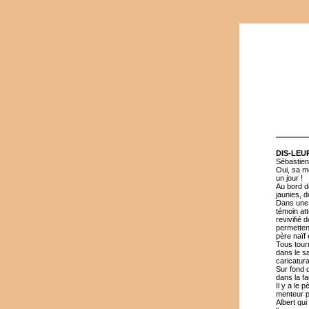
DIS-LEU
Sébastien
Oui, sa mè
un jour !
Au bord d
jaunies, d
Dans une s
témoin att
revivifié 
permettent
père naïf 
Tous tourn
dans le sa
caricatura
Sur fond d
dans la fa
Il y a le 
menteur pa
Albert qui