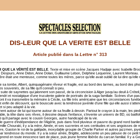
DIS-LEUR QUE LA VERITE EST BELLE
Article publié dans la
Lettre
n° 313
R QUE LA VÉRITÉ EST BELLE
. Texte et mise en scène Jacques Hadjaje avec Isabelle Bro
 Desjours, Anne Didon, Anne Dolan, Guillaume Lebon, Delphine Lequenne, Laurent Morteau.
re était une menteuse, comme toutes les mères, parce qu’elle avait oublié de lui dire qu’elle 
e sa tombe, Albert, quinquagénaire rêveur et fragile, est au bord des larmes, au bord des ph
es souvenirs, de sa fille qu’il connaît si peu.
uite de saynettes qui jalonnent son passé, de la circoncision à Alger jusqu’au deuil à Créteil, 
endri et nostalgique d’une truculente galerie de portraits de la saga familiale. Scènes d’un pa
dont il va transmettre la mémoire à Cécile, sa fille très américaine que les circonstances funèbr
 enfin de découvrir, qui le bouscule avec la tendresse juvénile d’une fille qui elle aussi s’atten
et si peu adapté à la vie.
ent autour de lui qui tourne autour de sa feuille à dessin. Partout le crayon à la main, les pie
ble, la tête dans ses rêves, il dessine depuis l’enfance, s’invente un univers de BD, où batifol
l qu’il partage avec le cousin Georges, autre handicapé de la vie.
e guerre d’indépendance de l’Algérie, puis dans l’exil pluvieux et pauvre du grand nord banli
mille Chouraki, il y a la mère, Aimée, et ses sucreries et ses certitudes et ses angoisses de m
père, Gaston le roi de la galéjade, inoxydable groupie de Charlie Parker et autres jazzmen, joy
r tendresse du monde. Il y a la sœur aînée, Brigitte, adolescente un peu jalouse de ce petit 
 prend en toute innocence tant de place, puis jeune femme libérée du carcan familial. Il y a G