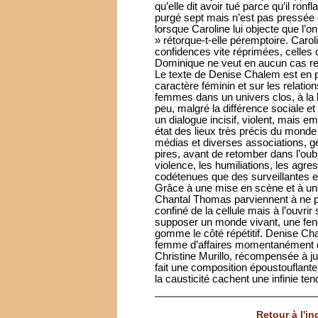
qu’elle dit avoir tué parce qu’il ro
purgé sept mais n’est pas pressée de
lorsque Caroline lui objecte que l’on
» rétorque-t-elle péremptoire. Carol
confidences vite réprimées, celles 
Dominique ne veut en aucun cas re
Le texte de Denise Chalem est en p
caractère féminin et sur les relati
femmes dans un univers clos, à la l
peu, malgré la différence sociale e
un dialogue incisif, violent, mais em
état des lieux très précis du monde 
médias et diverses associations, 
pires, avant de retomber dans l’oubli
violence, les humiliations, les agre
codétenues que des surveillantes e
Grâce à une mise en scène et à un
Chantal Thomas parviennent à ne pa
confiné de la cellule mais à l’ouvrir
supposer un monde vivant, une fenêt
gomme le côté répétitif. Denise Cha
femme d’affaires momentanément dé
Christine Murillo, récompensée à jus
fait une composition époustouflant
la causticité cachent une infinie te
Retour à l'i