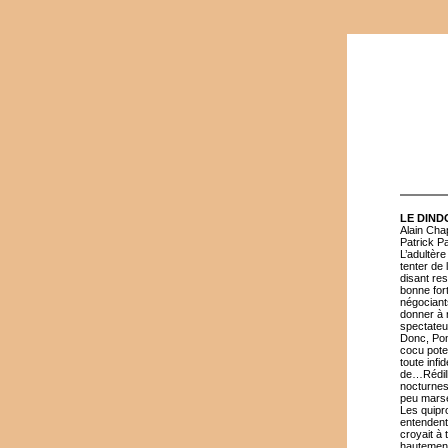
LE DIND
Alain Cha
Patrick Pa
L’adultère
tenter de 
disant res
bonne for
négociants
donner à r
spectateur
Donc, Pont
cocu pote
toute infi
de…Rédill
nocturnes
peu marsei
Les quipro
entendent
croyait à
hautement