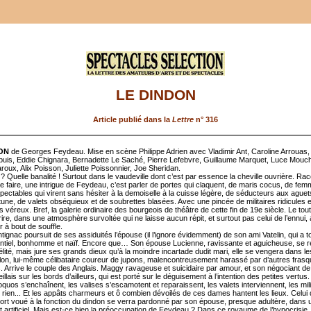
LE DINDON
Article publié dans la
Lettre
n° 316
ON
de Georges Feydeau. Mise en scène Philippe Adrien avec Vladimir Ant, Caroline Arrouas, 
puis, Eddie Chignara, Bernadette Le Saché, Pierre Lefebvre, Guillaume Marquet, Luce Mouch
roux, Alix Poisson, Juliette Poissonnier, Joe Sheridan.
 ? Quelle banalité ! Surtout dans le vaudeville dont c’est par essence la cheville ouvrière. Rac
le faire, une intrigue de Feydeau, c’est parler de portes qui claquent, de maris cocus, de fem
pectables qui virent sans hésiter à la demoiselle à la cuisse légère, de séducteurs aux aguet
tune, de valets obséquieux et de soubrettes blasées. Avec une pincée de militaires ridicules e
 véreux. Bref, la galerie ordinaire des bourgeois de théâtre de cette fin de 19e siècle. Le tout
ire, dans une atmosphère survoltée qui ne laisse aucun répit, et surtout pas celui de l’ennui,
 à bout de souffle.
ignac poursuit de ses assiduités l’épouse (il l’ignore évidemment) de son ami Vatelin, qui a t
ntiel, bonhomme et naïf. Encore que… Son épouse Lucienne, ravissante et aguicheuse, se r
délité, mais jure ses grands dieux qu’à la moindre incartade dudit mari, elle se vengera dans l
on, lui-même célibataire coureur de jupons, malencontreusement harassé par d’autres fras
. Arrive le couple des Anglais. Maggy ravageuse et suicidaire par amour, et son négociant de
llais sur les bords d’ailleurs, qui est porté sur le déguisement à l’intention des petites vertus.
quos s’enchaînent, les valises s’escamotent et reparaissent, les valets interviennent, les mili
 rien... Et les appâts charmeurs et ô combien dévoilés de ces dames hantent les lieux. Celui 
 tort voué à la fonction du dindon se verra pardonné par son épouse, presque adultère, dans u
 artificiel. Mais est-ce bien la préoccupation de Feydeau ? Dans ce royaume de l’hypocrisie,