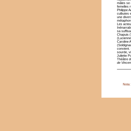
mâles se 
femelles 
Philippe A
culbutes e
une divers
métaphore
Les acteu
Inénarrab
sa suffisa
Chapuis (
(Lucienne)
Caroline 
(Soldigna
convient.
sourde, v
Juliette P
Théâtre d
de Vince
Nota: 