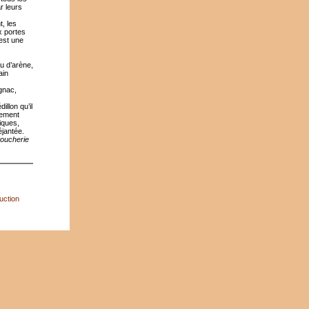
r leurs
t, les
x portes
 est une
u d’arène,
ain
ignac,
llon qu’il
lement
iques,
éjantée.
toucherie
uction