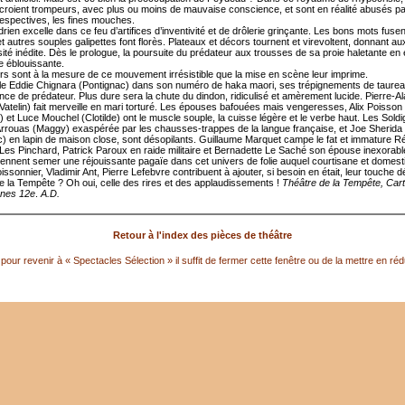
croient trompeurs, avec plus ou moins de mauvaise conscience, et sont en réalité abusés pa
respectives, les fines mouches.
drien excelle dans ce feu d’artifices d’inventivité et de drôlerie grinçante. Les bons mots fusen
t autres souples galipettes font florès. Plateaux et décors tournent et virevoltent, donnant au
ité inédite. Dès le prologue, la poursuite du prédateur aux trousses de sa proie haletante en
 éblouissante.
rs sont à la mesure de ce mouvement irrésistible que la mise en scène leur imprime.
le Eddie Chignara (Pontignac) dans son numéro de haka maori, ses trépignements de taurea
nce de prédateur. Plus dure sera la chute du dindon, ridiculisé et amèrement lucide. Pierre-Al
Vatelin) fait merveille en mari torturé. Les épouses bafouées mais vengeresses, Alix Poisson
 et Luce Mouchel (Clotilde) ont le muscle souple, la cuisse légère et le verbe haut. Les Sold
Arrouas (Maggy) exaspérée par les chausses-trappes de la langue française, et Joe Sherida
c) en lapin de maison close, sont désopilants. Guillaume Marquet campe le fat et immature Rédi
 Les Pinchard, Patrick Paroux en raide militaire et Bernadette Le Saché son épouse inexorab
iennent semer une réjouissante pagaïe dans cet univers de folie auquel courtisane et domest
oissonnier, Vladimir Ant, Pierre Lefebvre contribuent à ajouter, si besoin en était, leur touche d
e la Tempête ? Oh oui, celle des rires et des applaudissements !
Théâtre de la Tempête, Car
nnes 12e
.
A.D.
Retour à l'index des pièces de théâtre
pour revenir à « Spectacles Sélection » il suffit de fermer cette fenêtre ou de la mettre en réd