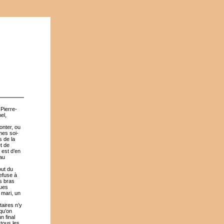
Pierre-
el,
onter, ou
mes soi-
s de la
t de
 est d’en
 au
out du
efuse à
es bras
ques
 mari, un
taires n’y
qu’on
n final
 tous les