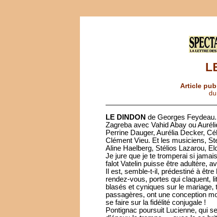
L
Article pub
du
LE DINDON
de Georges Feydeau. 
Zagreba avec Vahid Abay ou Aurélie
Perrine Dauger, Aurélia Decker, Cél
Clément Vieu. Et les musiciens, S
Aline Haelberg, Stélios Lazarou, E
Je jure que je te tromperai si jama
falot Vatelin puisse être adultère,
Il est, semble-t-il, prédestiné à êtr
rendez-vous, portes qui claquent, li
blasés et cyniques sur le mariage,
passagères, ont une conception mouv
se faire sur la fidélité conjugale !
Pontignac poursuit Lucienne, qui se