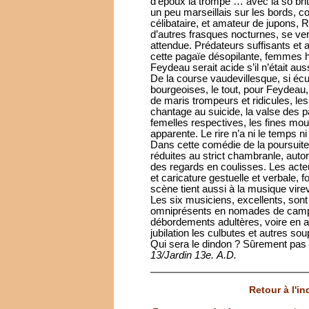
d’époux la trompe … avec la so brit
un peu marseillais sur les bords, c
célibataire, et amateur de jupons,
d’autres frasques nocturnes, se ver
attendue. Prédateurs suffisants e
cette pagaïe désopilante, femmes h
Feydeau serait acide s’il n’était aus
De la course vaudevillesque, si éculé
bourgeoises, le tout, pour Feydeau, 
de maris trompeurs et ridicules, les
chantage au suicide, la valse des 
femelles respectives, les fines mou
apparente. Le rire n’a ni le temps ni 
Dans cette comédie de la poursuite
réduites au strict chambranle, autori
des regards en coulisses. Les act
et caricature gestuelle et verbale, fo
scène tient aussi à la musique virev
Les six musiciens, excellents, sont
omniprésents en nomades de camp
débordements adultères, voire en a
jubilation les culbutes et autres sou
Qui sera le dindon ? Sûrement pas le
13/Jardin 13e.
A.D.
Retour à l'i