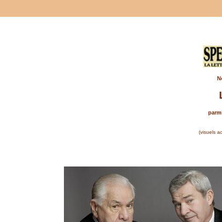
No
parmi
(visuels a