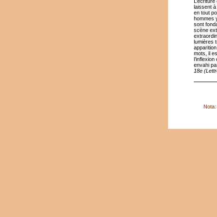
L’écriture
laissent à
en tout p
hommes y 
sont fond
scène extr
extraordin
lumières t
apparition
mots, il 
l’inflexio
envahi pa
18e
(Lett
Nota: 