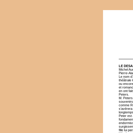
LE DESA
Michel Au
Pierre-Al
Le nom d’
théâtrale 
ou encore
et romanc
en ont fai
Peters.
M. Peters
souvenirs 
comme Rose
s’avérera
longtemps
Peter est 
fondamenta
endormiss
surgissent
fille lui 