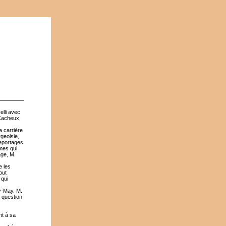
elli avec
 Cacheux,
a carrière
rgeoisie,
reportages
mes qui
age, M.
e les
out
 qui
y-May. M.
e question
nt à sa