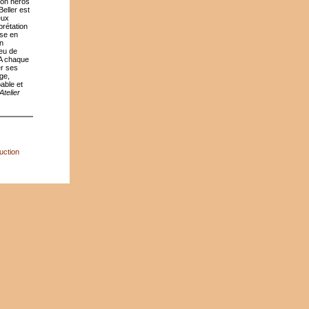
 son héros
Beller est
eux
rétation
ise en
on
jeu de
 A chaque
er ses
ge,
pable et
Atelier
uction