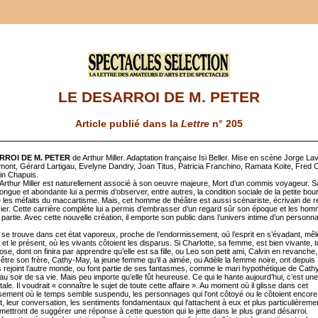
LE DESARROI DE M. PETER
Article publié dans la
Lettre
n° 205
RROI DE M. PETER
de Arthur Miller. Adaptation française Isi Beller. Mise en scène Jorge Lav
mont, Gérard Lartigau, Evelyne Dandry, Joan Titus, Patricia Franchino, Ramata Koite, Fred
ain Chapuis.
Arthur Miller est naturellement associé à son oeuvre majeure, Mort d’un commis voyageur. S
longue et abondante lui a permis d’observer, entre autres, la condition sociale de la petite bou
 les méfaits du maccartisme. Mais, cet homme de théâtre est aussi scénariste, écrivain de 
ier. Cette carrière complète lui a permis d’embrasser d’un regard sûr son époque et les hom
t partie. Avec cette nouvelle création, il emporte son public dans l’univers intime d’un personn
 se trouve dans cet état vaporeux, proche de l’endormissement, où l’esprit en s’évadant, mêl
et le présent, où les vivants côtoient les disparus. Si Charlotte, sa femme, est bien vivante, t
, dont on finira par apprendre qu’elle est sa fille, ou Leo son petit ami, Calvin en revanche,
 être son frère, Cathy-May, la jeune femme qu’il a aimée, ou Adèle la femme noire, ont depuis
 rejoint l’autre monde, ou font partie de ses fantasmes, comme le mari hypothétique de Cath
au soir de sa vie. Mais peu importe qu’elle fût heureuse. Ce qui le hante aujourd’hui, c’est un
le. Il voudrait « connaître le sujet de toute cette affaire ». Au moment où il glisse dans cet
ement où le temps semble suspendu, les personnages qui l’ont côtoyé ou le côtoient encore
, leur conversation, les sentiments fondamentaux qui l'attachent à eux et plus particulièreme
permettront de suggérer une réponse à cette question qui le jette dans le plus grand désarroi.