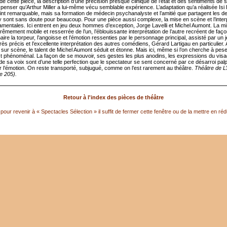
 de cette pièce, la description d’une précision presque clinique de l’état et des sentiments de
 penser qu’Arthur Miller a lui-même vécu semblable expérience. L’adaptation qu’a réalisée Isi 
oint remarquable, mais sa formation de médecin psychanalyste et l’amitié que partagent les d
sont sans doute pour beaucoup. Pour une pièce aussi complexe, la mise en scène et l’interp
amentales. Ici entrent en jeu deux hommes d’exception, Jorge Lavelli et Michel Aumont. La m
êmement mobile et resserrée de l’un, l’éblouissante interprétation de l’autre recréent de faç
aire la torpeur, l’angoisse et l’émotion ressenties par le personnage principal, assisté par un 
rès précis et l’excellente interprétation des autres comédiens, Gérard Lartigau en particulier.
 sur scène, le talent de Michel Aumont séduit et étonne. Mais ici, même si l’on cherche à pes
est phénoménal. La façon de se mouvoir, ses gestes les plus anodins, les expressions du visa
n de sa voix sont d’une telle perfection que le spectateur se sent concerné par ce désarroi pal
r l’émotion. On reste transporté, subjugué, comme on l’est rarement au théâtre.
Théâtre de L’
re 205).
Retour à l'index des pièces de théâtre
pour revenir à « Spectacles Sélection » il suffit de fermer cette fenêtre ou de la mettre en réd