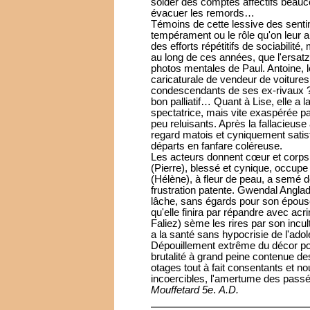
solder des comptes affectifs beauco
évacuer les remords…
Témoins de cette lessive des sentim
tempérament ou le rôle qu'on leur a a
des efforts répétitifs de sociabilité,
au long de ces années, que l'ersat
photos mentales de Paul. Antoine, l
caricaturale de vendeur de voitures
condescendants de ses ex-rivaux ? 
bon palliatif… Quant à Lise, elle a 
spectatrice, mais vite exaspérée pa
peu reluisants. Après la fallacieuse
regard matois et cyniquement satis
départs en fanfare coléreuse.
Les acteurs donnent cœur et corps
(Pierre), blessé et cynique, occupe
(Hélène), à fleur de peau, a semé 
frustration patente. Gwendal Anglad
lâche, sans égards pour son épou
qu'elle finira par répandre avec acr
Faliez) sème les rires par son incult
a la santé sans hypocrisie de l'ado
Dépouillement extrême du décor po
brutalité à grand peine contenue d
otages tout à fait consentants et no
incoercibles, l'amertume des passé
Mouffetard 5e
.
A.D.