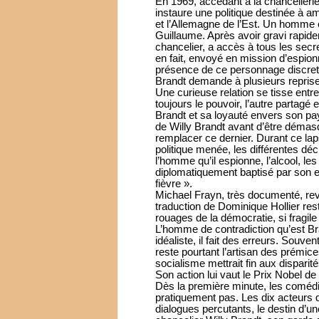
En 1969, accédant à la chancellerie
instaure une politique destinée à am
et l’Allemagne de l’Est. Un homme or
Guillaume. Après avoir gravi rapide
chancelier, a accès à tous les secre
en fait, envoyé en mission d’espio
présence de ce personnage discret 
Brandt demande à plusieurs reprises
Une curieuse relation se tisse entre
toujours le pouvoir, l’autre partagé 
Brandt et sa loyauté envers son pa
de Willy Brandt avant d’être déma
remplacer ce dernier. Durant ce la
politique menée, les différentes déc
l’homme qu’il espionne, l’alcool, le
diplomatiquement baptisé par son 
fièvre ».
Michael Frayn, très documenté, revie
traduction de Dominique Hollier resti
rouages de la démocratie, si fragile
L’homme de contradiction qu’est B
idéaliste, il fait des erreurs. Souve
reste pourtant l’artisan des prémice
socialisme mettrait fin aux disparité
Son action lui vaut le Prix Nobel de
Dès la première minute, les comédie
pratiquement pas. Les dix acteurs 
dialogues percutants, le destin d’u