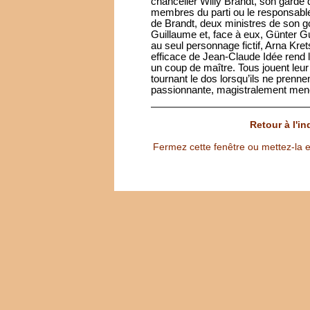
chancelier Willy Brandt, son garde du
membres du parti ou le responsable
de Brandt, deux ministres de son g
Guillaume et, face à eux, Günter G
au seul personnage fictif, Arna Kre
efficace de Jean-Claude Idée rend l
un coup de maître. Tous jouent leur r
tournant le dos lorsqu’ils ne prenn
passionnante, magistralement me
Retour à l'i
Fermez cette fenêtre ou mettez-la e