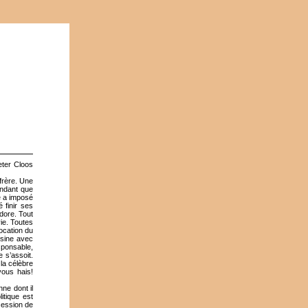
ter Cloos
 frère. Une
endant que
ne a imposé
é finir ses
adore. Tout
ie. Toutes
ocation du
ssine avec
sponsable,
e s’assoit.
la célèbre
vous hais!
ne dont il
itique est
session de