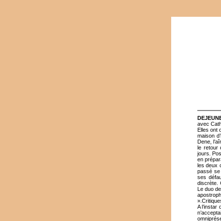
DEJEUNE
avec Cath
Elles ont 
maison d’
Dene, l’aî
le retour 
jours. Pos
en prépar
les deux 
passé se 
ses défau
discrète. 
Le duo de
apostroph
».Critique
A l’insta
n’accepta
omniprése