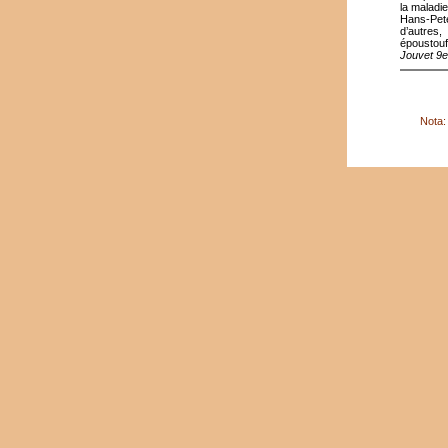
la maladie
Hans-Pete
d’autres,
époustouf
Jouvet 9e
Nota: 