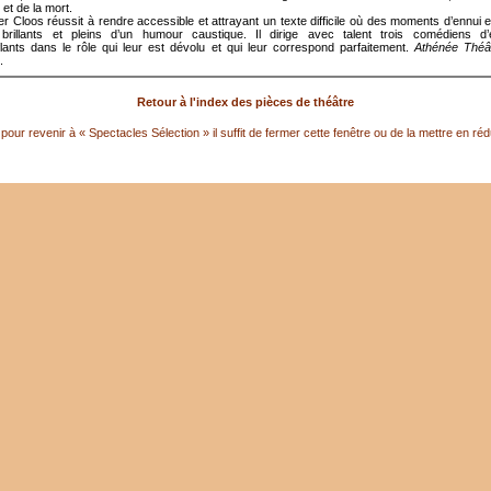
 et de la mort.
r Cloos réussit à rendre accessible et attrayant un texte difficile où des moments d’ennui e
 brillants et pleins d’un humour caustique. Il dirige avec talent trois comédiens d’
lants dans le rôle qui leur est dévolu et qui leur correspond parfaitement.
Athénée Théât
.
Retour à l'index des pièces de théâtre
pour revenir à « Spectacles Sélection » il suffit de fermer cette fenêtre ou de la mettre en réd