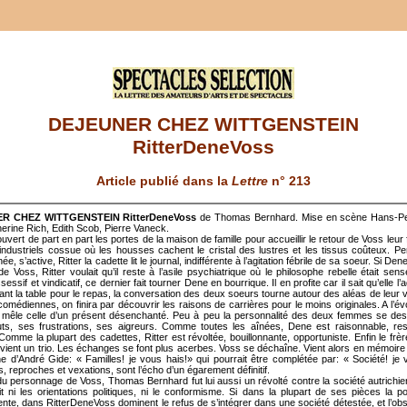
DEJEUNER CHEZ WITTGENSTEIN
RitterDeneVoss
Article publié dans la
Lettre
n° 213
R CHEZ WITTGENSTEIN RitterDeneVoss
de Thomas Bernhard. Mise en scène Hans-Pe
erine Rich, Edith Scob, Pierre Vaneck.
ouvert de part en part les portes de la maison de famille pour accueillir le retour de Voss leur
industriels cossue où les housses cachent le cristal des lustres et les tissus coûteux. P
née, s’active, Ritter la cadette lit le journal, indifférente à l’agitation fébrile de sa soeur. Si De
de Voss, Ritter voulait qu’il reste à l’asile psychiatrique où le philosophe rebelle était sens
sessif et vindicatif, ce dernier fait tourner Dene en bourrique. Il en profite car il sait qu’elle l’
ant la table pour le repas, la conversation des deux soeurs tourne autour des aléas de leur v
comédiennes, on finira par découvrir les raisons de carrières pour le moins originales. A l’év
mêle celle d’un présent désenchanté. Peu à peu la personnalité des deux femmes se de
ts, ses frustrations, ses aigreurs. Comme toutes les aînées, Dene est raisonnable, re
Comme la plupart des cadettes, Ritter est révoltée, bouillonnante, opportuniste. Enfin le frèr
vient un trio. Les échanges se font plus acerbes. Voss se déchaîne. Vient alors en mémoire 
e d’André Gide: « Familles! je vous hais!» qui pourrait être complétée par: « Société! je 
s, reproches et vexations, sont l’écho d’un égarement définitif.
r du personnage de Voss, Thomas Bernhard fut lui aussi un révolté contre la société autrichien
it ni les orientations politiques, ni le conformisme. Si dans la plupart de ses pièces la pol
nte, dans RitterDeneVoss dominent le refus de s’intégrer dans une société détestée, et l’ob