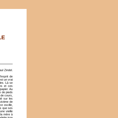
LE
ul Zindel.
’esprit de
st un vrai
les. Là se
les et ces
 papier. Au
p de pieds
 de cours,
té sur les
victime de
e oscille,
rs que ses
ne vieille
 la mère à
dette trop