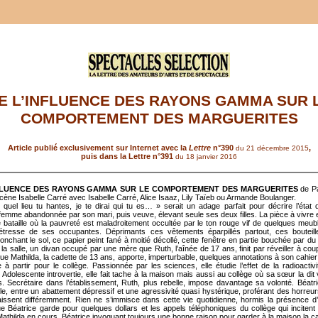
E L’INFLUENCE DES RAYONS GAMMA SUR 
COMPORTEMENT DES MARGUERITES
Article publié exclusivement sur Internet avec la
Lettre
n°
390
,
du 21 décembre 2015
puis dans la Lettre n°391
du 18 janvier 2016
NFLUENCE DES RAYONS GAMMA SUR LE COMPORTEMENT DES MARGUERITES
de Pa
cène Isabelle Carré avec Isabelle Carré, Alice Isaaz, Lily Taïeb ou Armande Boulanger.
 quel lieu tu hantes, je te dirai qui tu es… » serait un adage parfait pour décrire l’état d
 femme abandonnée par son mari, puis veuve, élevant seule ses deux filles. La pièce à vivre e
bataille où la pauvreté est maladroitement occultée par le ton rouge vif de quelques meub
détresse de ses occupantes. Déprimants ces vêtements éparpillés partout, ces bouteil
onchant le sol, ce papier peint fané à moitié décollé, cette fenêtre en partie bouchée par du
 la salle, un divan occupé par une mère que Ruth, l’aînée de 17 ans, finit par réveiller à cou
ue Mathilda, la cadette de 13 ans, apporte, imperturbable, quelques annotations à son cahier
e à partir pour le collège. Passionnée par les sciences, elle étudie l’effet de la radioactivi
 Adolescente introvertie, elle fait tache à la maison mais aussi au collège où sa sœur la dit 
. Secrétaire dans l’établissement, Ruth, plus rebelle, impose davantage sa volonté. Béatric
lle, entre un abattement dépressif et une agressivité quasi hystérique, proférant des horreu
caissent différemment. Rien ne s’immisce dans cette vie quotidienne, hormis la présence d’u
 Béatrice garde pour quelques dollars et les appels téléphoniques du collège qui incitent
athilda en cours, Béatrice invoquant toujours une bonne raison pour garder à la maison la ca