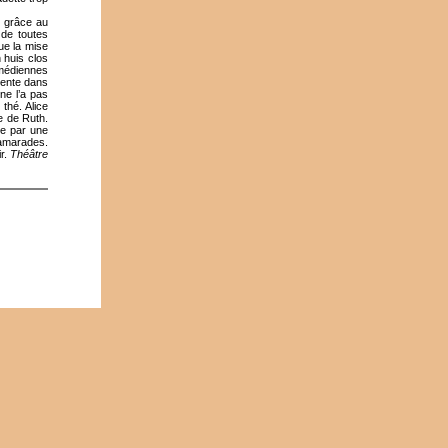
1 grâce au
 de toutes
ue la mise
 huis clos
omédiennes
lente dans
 ne l’a pas
thé. Alice
e de Ruth.
ée par une
camarades.
ir.
Théâtre