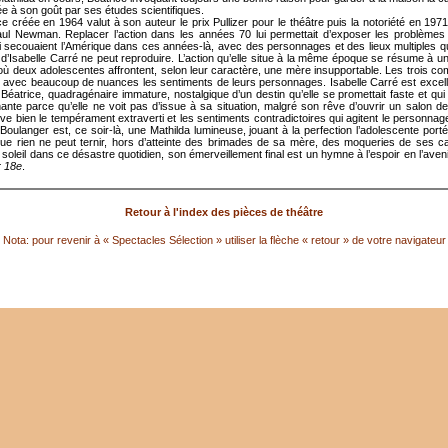
e à son goût par ses études scientifiques.
ce créée en 1964 valut à son auteur le prix Pullizer pour le théâtre puis la notoriété en 197
aul Newman. Replacer l’action dans les années 70 lui permettait d’exposer les problèmes
i secouaient l’Amérique dans ces années-là, avec des personnages et des lieux multiples q
d’Isabelle Carré ne peut reproduire. L’action qu’elle situe à la même époque se résume à un
 où deux adolescentes affrontent, selon leur caractère, une mère insupportable. Les trois c
 avec beaucoup de nuances les sentiments de leurs personnages. Isabelle Carré est excel
 Béatrice, quadragénaire immature, nostalgique d’un destin qu’elle se promettait faste et qui
ante parce qu’elle ne voit pas d’issue à sa situation, malgré son rêve d’ouvrir un salon de 
ève bien le tempérament extraverti et les sentiments contradictoires qui agitent le personnag
oulanger est, ce soir-là, une Mathilda lumineuse, jouant à la perfection l’adolescente port
ue rien ne peut ternir, hors d’atteinte des brimades de sa mère, des moqueries de ses 
soleil dans ce désastre quotidien, son émerveillement final est un hymne à l’espoir en l’aven
er 18e
.
Retour à l'index des pièces de théâtre
Nota: pour revenir à « Spectacles Sélection » utiliser la flèche « retour » de votre navigateur