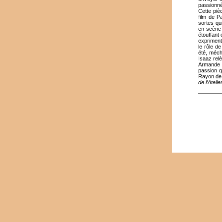
passionné
Cette piè
film de P
sortes qu
en scène 
étouffant
expriment
le rôle de
été, méch
Isaaz rel
Armande B
passion q
Rayon de 
de l’Ateli