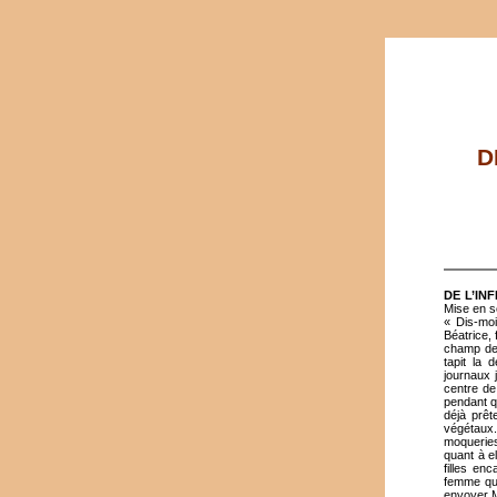
D
DE L’I
Mise en s
« Dis-moi
Béatrice,
champ de 
tapit la 
journaux j
centre de
pendant q
déjà prêt
végétaux.
moqueries
quant à e
filles en
femme que
envoyer M