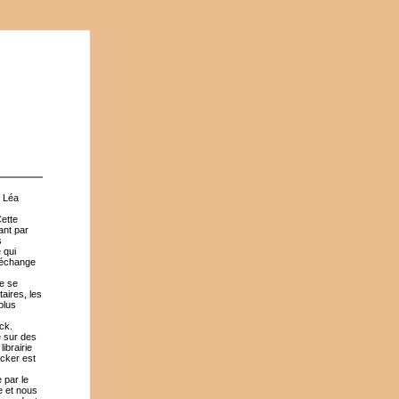
c Léa
Cette
ant par
s
 qui
 échange
de se
taires, les
plus
nck.
e sur des
ibrairie
ucker est
 par le
e et nous