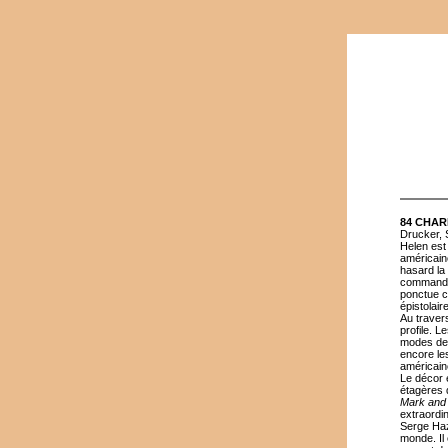
84 CHA
Drucker, 
Helen est
américain
hasard la 
commandes
ponctue c
épistolaire
Au traver
profile. L
modes de 
encore le
américaine
Le décor e
étagères d
Mark and
extraordin
Serge Haz
monde. Il 