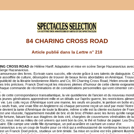
84 CHARING CROSS ROAD
Article publié dans la
Lettre
n° 218
RING CROSS ROAD
de Hélène Hanff. Adaptation et mise en scène Serge Hazanavicius ave
Serge Hazanavicius.
 amoureuse des livres. Ecrivain sans succès, elle vivote grâce à ses talents de dialoguiste. 
e assoiffée de culture, désespère de trouver de beaux livres abordables en Amérique. Trouv
publicité de la librairie londonienne
Marks and Co,
84 Charring Cross Road, Helen envoie de
 très précises. Franck Doel reçoit les missives pleines d’humour de cette cliente exigeante
haque commande de récriminations et de considérations personnelles qui vont cimenter cet
.
s de cette correspondance transatlantique, la vie quotidienne de l’ancien et du nouveau mon
es jeunes générations apprendront mille et un détails sur l’après-guerre, les restrictions alimen
vie. Les colis reçus d’Amérique sont une manne, les oeufs en poudre, le jambon en boîte et 
s oeufs frais, une vraie fête en Angleterre où chaque personne reçoit un oeuf par mois! Notre
 devient la tante d’Amérique de toute la librairie, même si elle est la cliente exclusive de Fra
st une réussite, l’appartement meublé de bric et de broc d’Helen avec les livres qu’elle rang
e fortune, faisant face aux étagères de bois ciré, chargées de couvertures vénérables de la l
 Co
, nous met au milieu de cet univers qui sent bon la cire, le thé et l’odeur de papier. Lea Dr
aire. Elle campe une vieille fille dynamique, un poil acariâtre et cachant un coeur d’or.
anavicius a eu un coup de foudre pour ce récit qui a enthousiasmé de nombreux lecteurs de
est un Franck Doel précis, studieux un brin timide. Sa mise en scène est très joliment illustré