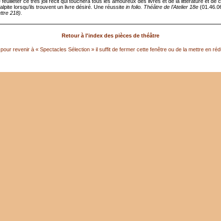
feuilleter ce très joli récit qui touchera tous les amoureux des livres et de la littérature et de
alpite lorsqu’ils trouvent un livre désiré. Une réussite
in folio.
Théâtre de l’Atelier 18e
(01.46.06
ttre 218).
Retour à l'index des pièces de théâtre
pour revenir à « Spectacles Sélection » il suffit de fermer cette fenêtre ou de la mettre en réd