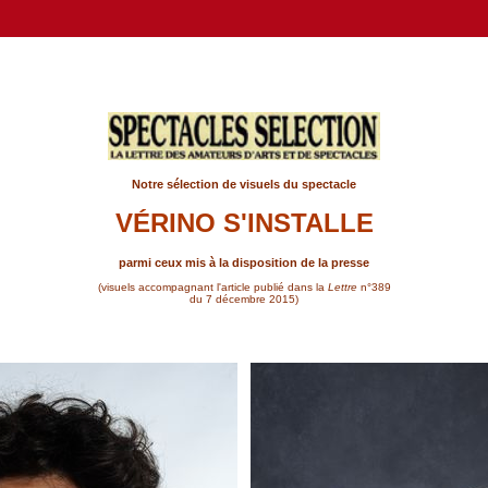
Notre sélection de visuels du spectacle
VÉRINO S'INSTALLE
parmi ceux mis à la disposition de la presse
(visuels accompagnant l'article publié dans la
Lettre
n°389
du 7 décembre 2015)