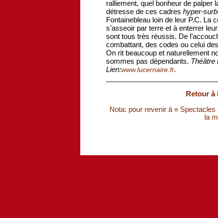
ralliement, quel bonheur de palper 
détresse de ces cadres
hyper-sur
Fontainebleau loin de leur P.C. La c
s’asseoir par terre et à enterrer le
sont tous très réussis. De l’accouc
combattant, des codes ou celui des s
On rit beaucoup et naturellement no
sommes pas dépendants.
Théâtre 
Lien:
.
www.lucernaire.fr
Retour à 
Nota: pour revenir à « Spectacles S
la m