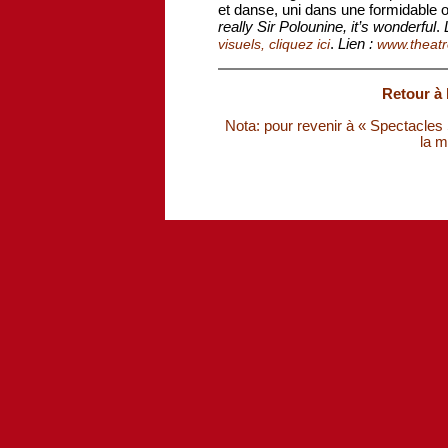
et danse, uni dans une formidable 
really Sir Polounine, it’s wonderful
.
.
Lien :
visuels, cliquez ici
www.theatr
Retour à 
Nota: pour revenir à « Spectacles S
la m