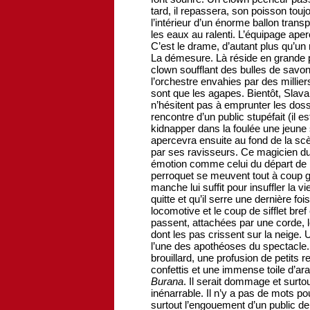
tard, il repassera, son poisson to
l’intérieur d’un énorme ballon transp
les eaux au ralenti. L’équipage aper
C’est le drame, d’autant plus qu’u
La démesure. Là réside en grande pa
clown soufflant des bulles de savo
l’orchestre envahies par des millie
sont que les agapes. Bientôt, Slava
n’hésitent pas à emprunter les dossi
rencontre d’un public stupéfait (il e
kidnapper dans la foulée une jeune 
apercevra ensuite au fond de la scè
par ses ravisseurs. Ce magicien d
émotion comme celui du départ de 
perroquet se meuvent tout à coup g
manche lui suffit pour insuffler la
quitte et qu’il serre une dernière fo
locomotive et le coup de sifflet bref
passent, attachées par une corde, le
dont les pas crissent sur la neige.
l’une des apothéoses du spectacle.
brouillard, une profusion de petits 
confettis et une immense toile d’a
Burana
. Il serait dommage et surtou
inénarrable. Il n’y a pas de mots pou
surtout l’engouement d’un public deb