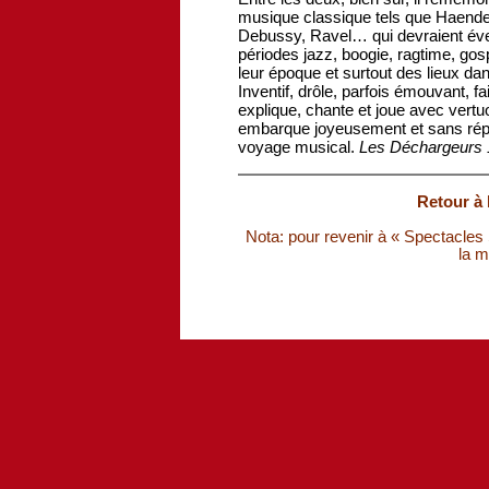
musique classique tels que Haendel
Debussy, Ravel… qui devraient éveil
périodes jazz, boogie, ragtime, gos
leur époque et surtout des lieux dan
Inventif, drôle, parfois émouvant, fa
explique, chante et joue avec vertuo
embarque joyeusement et sans répit
voyage musical.
Les Déchargeurs 
Retour à 
Nota: pour revenir à « Spectacles S
la m