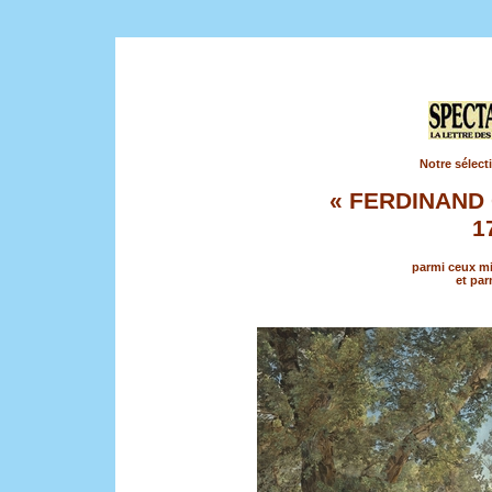
Notre sélect
« FERDINAN
1
parmi ceux mi
et par