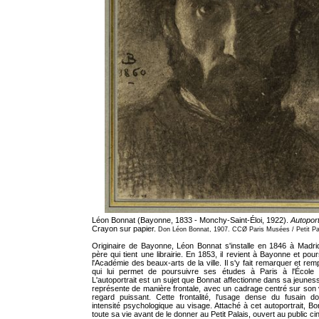
Léon Bonnat (Bayonne, 1833 - Monchy-Saint-Éloi, 1922).
Autoport
Crayon sur papier.
Don Léon Bonnat, 1907. CCØ Paris Musées / Petit Pa
Originaire de Bayonne, Léon Bonnat s'installe en 1846 à Madr
père qui tient une librairie. En 1853, il revient à Bayonne et pou
l'Académie des beaux-arts de la ville. Il s'y fait remarquer et re
qui lui permet de poursuivre ses études à Paris à l'École 
L'autoportrait est un sujet que Bonnat affectionne dans sa jeunesse.
représente de manière frontale, avec un cadrage centré sur son 
regard puissant. Cette frontalité, l'usage dense du fusain d
intensité psychologique au visage. Attaché à cet autoportrait, B
toute sa vie avant de le donner au Petit Palais, ouvert au public cin