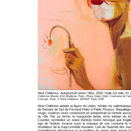
Nina Childress.
Autoportrait clown / fleur,
2020. Huile sur toile, 61
Collection Musée d’Art Moderne, Paris. Photo Julien Vidal. Courtoisie de l'arti
Concept, Paris. © Nina Childress, ADAGP, Paris 2026.
Nina Childress adopte la figure du clown, héritier du saltimbanque
de l’histoire de l’art de Fernand Pelez à Pablo Picasso. Maquillag
rouge, couleurs vives composent un autoportrait où l’artiste assum
du rôle. Par sa forme, la marguerite fanée, écho lointain du 
Courbet, symbolise un statut d’artiste moins héroïque que fragile
ego de l’artiste, incarne sous le masque de son costume la mé
révélateur de la tragi-comédie humaine. Loin de l’autorité des mo
l’autodérision désamorce ici la tradition du genre dans lequel l’