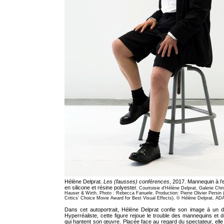
Hélène Delprat.
Les (fausses) conférences
, 2017. Mannequin à l’ef
en silicone et résine polyester.
Courtoisie d'Hélène Delprat, Galerie Chr
Hauser & Wirth. Photo : Rebecca Fanuele. Production: Pierre Olivier Persin
Critics’ Choice Movie Award for Best Visual Effects). © Hélène Delprat, AD
Dans cet autoportrait, Hélène Delprat confie son image à un d
Hyperréaliste, cette figure rejoue le trouble des mannequins et 
qui hantent son œuvre. Placée face au regard du spectateur, elle