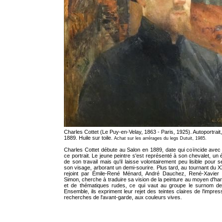
Charles Cottet (Le Puy-en-Velay, 1863 - Paris, 1925). Autoportrait
1889. Huile sur toile.
Achat sur les arrérages du legs Dutuit, 1985.
Charles Cottet débute au Salon en 1889, date qui coïncide avec
ce portrait. Le jeune peintre s'est représenté à son chevalet, un 
de son travail mais qu'il laisse volontairement peu lisible pour 
son visage, arborant un demi-sourire. Plus tard, au tournant du XX
rejoint par Émile-René Ménard, André Dauchez, René-Xavier P
Simon, cherche à traduire sa vision de la peinture au moyen d'h
et de thématiques rudes, ce qui vaut au groupe le surnom de
Ensemble, ils expriment leur rejet des teintes claires de l'impre
recherches de l'avant-garde, aux couleurs vives.