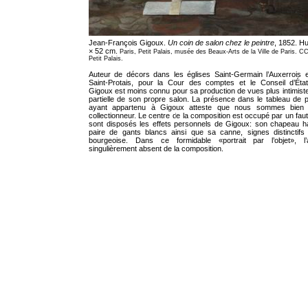
Jean-François Gigoux.
Un coin de salon chez le peintre
, 1852. Hui
× 52 cm.
Paris, Petit Palais, musée des Beaux-Arts de la Ville de Paris. 
Petit Palais.
Auteur de décors dans les églises Saint-Germain l’Auxerrois e
Saint-Protais, pour la Cour des comptes et le Conseil d’Éta
Gigoux est moins connu pour sa production de vues plus intimistes
partielle de son propre salon. La présence dans le tableau de 
ayant appartenu à Gigoux atteste que nous sommes bien c
collectionneur. Le centre de la composition est occupé par un faut
sont disposés les effets personnels de Gigoux: son chapeau h
paire de gants blancs ainsi que sa canne, signes distinctifs
bourgeoise. Dans ce formidable «portrait par l’objet», l’ar
singulièrement absent de la composition.