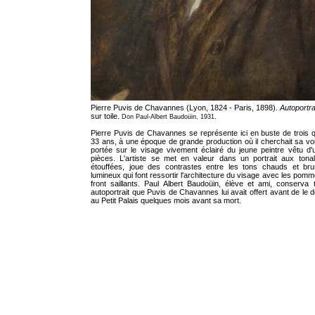
Pierre Puvis de Chavannes (Lyon, 1824 - Paris, 1898).
Autoportra
sur toile.
Don Paul-Albert Baudoüin, 1931.
Pierre Puvis de Chavannes se représente ici en buste de trois q
33 ans, à une époque de grande production où il cherchait sa voie
portée sur le visage vivement éclairé du jeune peintre vêtu d'
pièces. L'artiste se met en valeur dans un portrait aux tona
étouffées, joue des contrastes entre les tons chauds et bru
lumineux qui font ressortir l'architecture du visage avec les pomme
front saillants. Paul Albert Baudoüin, élève et ami, conserva 
autoportrait que Puvis de Chavannes lui avait offert avant de le 
au Petit Palais quelques mois avant sa mort.