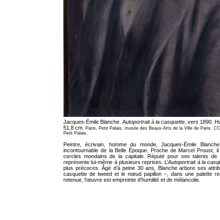
Jacques-Émile Blanche.
Autoportrait à la casquette
, vers 1890. Hui
51,8 cm.
Paris, Petit Palais, musée des Beaux-Arts de la Ville de Paris. 
Petit Palais.
Peintre, écrivain, homme du monde, Jacques-Émile Blanche
incontournable de la Belle Époque. Proche de Marcel Proust, il
cercles mondains de la capitale. Réputé pour ses talents de por
représente lui-même à plusieurs reprises. L’
Autoportrait à la cas
plus précoces. Âgé d’à peine 30 ans, Blanche arbore ses attribu
casquette de tweed et le nœud papillon –, dans une palette res
retenue, l’œuvre est empreinte d’humilité et de mélancolie.