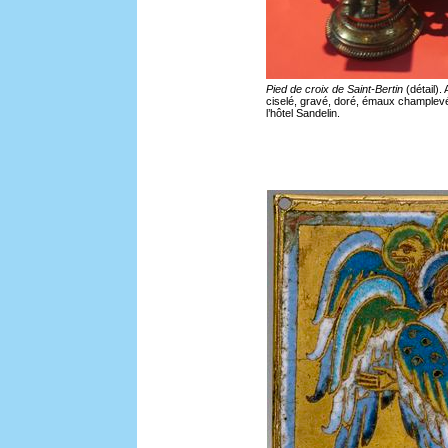
Pied de croix de Saint-Bertin
(détail)
ciselé, gravé, doré, émaux champlevé
l’hôtel Sandelin.