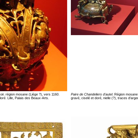
oir. région mosane (Liège ?), vers 1160.
Paire de Chandeliers d'autel
. Région mosane 
doré. Lille, Palais des Beaux-Arts.
gravé, ciselé et doré, nielle (?), traces d'a