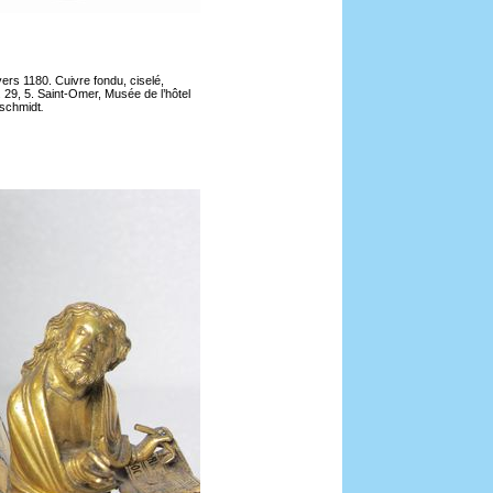
vers 1180. Cuivre fondu, ciselé,
 29, 5. Saint-Omer, Musée de l’hôtel
rschmidt
.