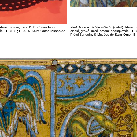
. Atelier mosan, vers 1180. Cuivre fondu,
Pied de croix de Saint-Bertin
(détail). Atelier
s, H. 31, 5 ; L. 29, 5. Saint-Omer, Musée de
ciselé, gravé, doré, émaux champlevés, H. 31
l’hôtel Sandelin. © Musées de Saint-Omer, B