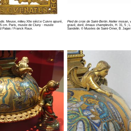
adis
. Meuse, milieu XIIe siècl.e Cuivre ajouré,
Pied de croix de Saint-Bertin
. Atelier mosan, 
L.15 cm. Paris, musée de Cluny - musée
gravé, doré, émaux champlevés, H. 31, 5 ; L.
 Palais / Franck Raux.
Sandelin. © Musées de Saint-Omer, B. Jage