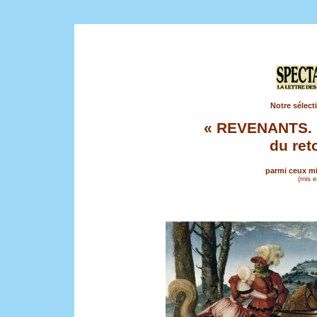
Notre sélect
« REVENANTS. Im
du ret
parmi ceux mi
(mis 