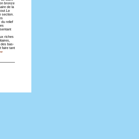
en bronze
aire de la
tout
La
e section.
es
du relief
ées
ésentant
aux riches
taires,
 des bas-
 faire tant
re