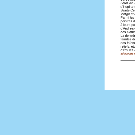
Louis de 
s’inspiran
Sainte Ce
Vierge et 
Parmi les
peintres d
à leurs p
d’Andrea 
des
Homm
La dernièr
familles d
des faïen
reliefs, e
d’émules e
sélection d