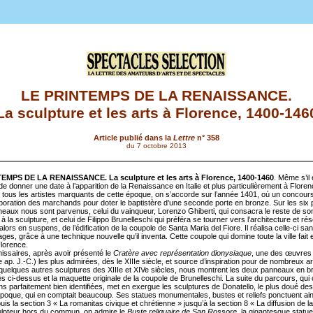
LE PRINTEMPS DE LA RENAISSANCE.
La sculpture et les arts à Florence, 1400-146
Article publié dans la
Lettre
n° 358
du 7 octobre 2013
EMPS DE LA RENAISSANCE. La sculpture et les arts à Florence, 1400-1460
. Même s’il 
 de donner une date à l’apparition de la Renaissance en Italie et plus particulièrement à Flore
t tous les artistes marquants de cette époque, on s’accorde sur l’année 1401, où un concours
rporation des marchands pour doter le baptistère d’une seconde porte en bronze. Sur les six p
eaux nous sont parvenus, celui du vainqueur, Lorenzo Ghiberti, qui consacra le reste de so
à la sculpture, et celui de Filippo Brunelleschi qui préféra se tourner vers l’architecture et réso
alors en suspens, de l’édification de la coupole de Santa Maria del Fiore. Il réalisa celle-ci sa
es, grâce à une technique nouvelle qu’il inventa. Cette coupole qui domine toute la ville fait 
Florence.
ssaires, après avoir présenté le
Cratère avec représentation dionysiaque
, une des œuvres
e ap. J.-C.) les plus admirées, dès le XIIIe siècle, et source d’inspiration pour de nombreux ar
 quelques autres sculptures des XIIIe et XIVe siècles, nous montrent les deux panneaux en 
s ci-dessus et la maquette originale de la coupole de Brunelleschi. La suite du parcours, qu
ns parfaitement bien identifiées, met en exergue les sculptures de Donatello, le plus doué des
époque, qui en comptait beaucoup. Ses statues monumentales, bustes et reliefs ponctuent ain
puis la section 3 « La romanitas civique et chrétienne » jusqu’à la section 8 « La diffusion de l
lpteur hors du commun, on admire le
Buste reliquaire de San Rossore
, la gigantesque statu