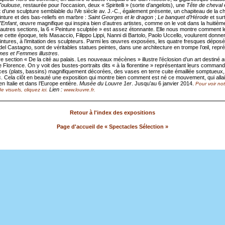
Toulouse
, restaurée pour l’occasion, deux « Spiritelli » (sorte d’angelots), une
Tête de cheval
t d’une sculpture semblable du IVe siècle av. J.-C., également présente, un chapiteau de la ch
inture et des bas-reliefs en marbre :
Saint Georges et le dragon
;
Le banquet d’Hérode
et sur
l’Enfant
, œuvre magnifique qui inspira bien d’autres artistes, comme on le voit dans la huitièm
 autres sections, la 6 « Peinture sculptée » est assez étonnante. Elle nous montre comment l
e cette époque, tels Masaccio, Filippo Lippi, Nanni di Bartolo, Paolo Uccello, voulurent donner 
eintures, à l’imitation des sculpteurs. Parmi les œuvres exposées, les quatre fresques dépos
del Castagno, sont de véritables statues peintes, dans une architecture en trompe l’œil, repr
es et Femmes illustres
.
e section « De la cité au palais. Les nouveaux mécènes » illustre l’éclosion d’un art destiné 
e Florence. On y voit des bustes-portraits dits « à la florentine » représentant leurs commandi
ces (plats, bassins) magnifiquement décorées, des vases en terre cuite émaillée somptueux,
tc. Cela clôt en beauté une exposition qui montre bien comment est né ce mouvement, qui allait
n Italie et dans l’Europe entière.
Musée du Louvre 1er
. Jusqu’au 6 janvier 2014.
Pour voir not
Lien :
e visuels, cliquez ici.
www.louvre.fr.
Retour à l'index des expositions
Page d'accueil de « Spectacles Sélection »