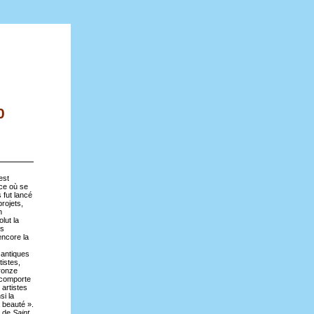
0
est
nce où se
 fut lancé
rojets,
n
lut la
ns
encore la
 antiques
tistes,
bronze
i comporte
 artistes
si la
a beauté ».
e de
Saint