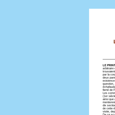
LE PRINT
arbitraire
trouvaien
par la co
deux pann
existence 
question, 
échafaudag
fierté de 
Les commi
(1er siècl
ainsi que
mentionné
dix sectio
de cette 
visite, de
De ce scu