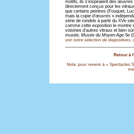
motifs, ils s'inspiraient des œuvr
directement conçus pour les vitra
que certains peintres (Fouquet, Luc
mais la copie d'œuvres « indépendant
série de rondels à partir du XVe siè
comme cette exposition le montre si 
voisines d'autres vitraux et bien s
musée.
Musée du Moyen Age 5e
(0
voir notre sélection de diapositives, c
Retour à 
Nota: pour revenir à « Spectacles Sél
met