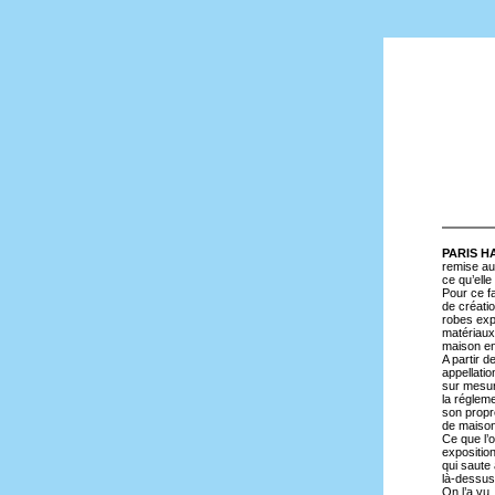
PARIS 
remise aux
ce qu’elle
Pour ce f
de créati
robes exp
matériaux
maison en
A partir 
appellatio
sur mesur
la réglem
son propre
de maison
Ce que l’
exposition
qui saute
là-dessus,
On l’a vu