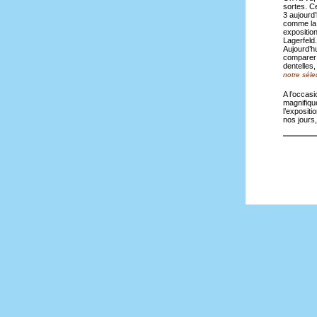
sortes. Ce
3 aujourd’
comme la 
exposition
Lagerfeld.
Aujourd’h
comparer 
dentelles,
notre sélec
A l’occasi
magnifique
l’expositi
nos jours