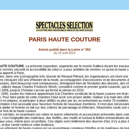
PARIS HAUTE COUTURE
Article publié dans la
Lettre
n° 353
du 15 avril 2013
HAUTE COUTURE
. La présente exposition, organisée par le musée Galliera durant les travau
 normes sécurité et accessibilité de celui-ci, a pour ambition de montrer ce qu’est la haute c
 a apporté à Paris.
aire, dans une scénographie très réussie de Renaud Piérard, les organisateurs ont réuni une
ons retraçant 150 ans d’histoire de la mode, accompagnées d’accessoires et de documents d
osées, dont beaucoup sont somptueuses, témoignent bien de l’évolution des dessins, des st
, utilisés depuis Charles Frederick Worth, considéré comme le premier grand couturier, qui 
 1858, jusqu’à Christian Lacroix qui ferme la sienne en 2010.
de 1945, seules les maisons appartenant à la Chambre syndicale de la haute couture ont droit 
n. Pour faire partie de cette chambre il faut avoir son propre atelier, réaliser à la main des vê
e et uniques, et participer à deux défilés ou plus par an, en présentant au moins 75 modèles
entation s’est assouplie pour favoriser l’entrée de nouveaux membres. Il n’est plus nécessaire
 atelier et l’entrée se fait sur des critères de parrainage et d’élection. Néanmoins seule une 
s font de la haute couture.
on voit bien, en examinant ces robes et autres vêtements et accessoires présentés dans cet
, c’est l’originalité des matériaux, des étoffes, des motifs et surtout la finition extraordinaire d
 aux yeux, même pour un profane. Ces objets sont réellement des œuvres d’art, il n’y a plus 
 et leur rareté renforce cette évidence.
, un vêtement de haute couture est un assemblage complexe d’étoffes et de matériaux de tou