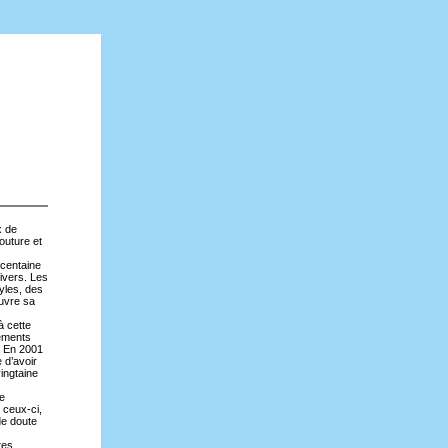
x de
outure et
 centaine
ivers. Les
yles, des
ouvre sa
à cette
tements
. En 2001
 d’avoir
vingtaine
te
e ceux-ci,
de doute
tes