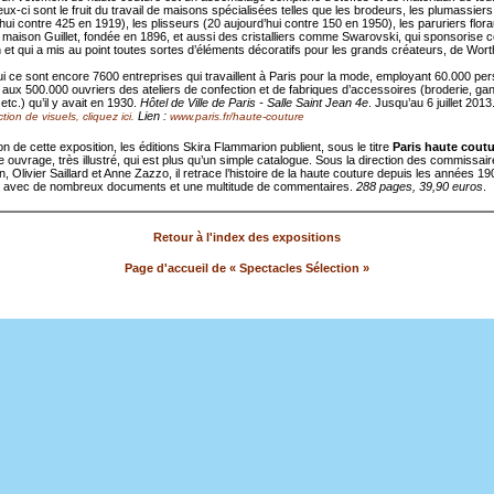
ux-ci sont le fruit du travail de maisons spécialisées telles que les brodeurs, les plumassiers
hui contre 425 en 1919), les plisseurs (20 aujourd’hui contre 150 en 1950), les paruriers flor
maison Guillet, fondée en 1896, et aussi des cristalliers comme Swarovski, qui sponsorise c
 et qui a mis au point toutes sortes d’éléments décoratifs pour les grands créateurs, de Wort
ui ce sont encore 7600 entreprises qui travaillent à Paris pour la mode, employant 60.000 pe
aux 500.000 ouvriers des ateliers de confection et de fabriques d’accessoires (broderie, gan
 etc.) qu’il y avait en 1930.
Hôtel de Ville de Paris - Salle Saint Jean 4e
. Jusqu’au 6 juillet 2013
Lien :
tion de visuels, cliquez ici.
www.paris.fr/haute-couture
on de cette exposition, les éditions Skira Flammarion publient, sous le titre
Paris haute coutu
 ouvrage, très illustré, qui est plus qu’un simple catalogue. Sous la direction des commissai
on, Olivier Saillard et Anne Zazzo, il retrace l’histoire de la haute couture depuis les années 1
, avec de nombreux documents et une multitude de commentaires.
288 pages, 39,90 euros
.
Retour à l'index des expositions
Page d'accueil de « Spectacles Sélection »