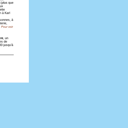
 (plus que
aux
ette
h à Karl
rsonnes, à
terie,
.
Pour voir
re
, un
res de
900 jusqu’à