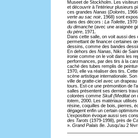
Museet de Stockholm. Les visiteurs
et découvrir à l’intérieur plusieurs 
ces grandes
Nanas
(
Dolorès
, 1966
verte au sac noir
, 1968) sont expos
dans des décors :
La Toilette
, 1970
du dimanche
(avec une araignée géa
du père
, 1971.
Dans cette salle, on voit aussi des 
permettant de financer certaines œ
dessins, comme des bandes dessi
En dehors des
Nanas
, Niki de Sain
ironie comme on le voit dans les r
performances, par des tirs à la car
caché des tubes remplis de peintur
1970, elle va réaliser des tirs. Cett
scène artistique internationale. Son 
ville de gratte-ciel avec un drapea
tours. Est-ce une prémonition de l’
salles présentent ses derniers trav
colorées comme
Skull (Meditat on
totem
, 2000. Les matériaux utilisés
résine, coquilles de bois, pierres, é
dégagent enfin un certain optimism
L’exposition évoque aussi ses constr
des Tarots
(1979-1998), près de Cap
».
Grand Palais 8e
. Jusqu’au 2 févr