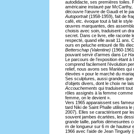
autodidacte, ses premières toiles. F
américaine instauré par McCarthy, le
découvre l’œuvre de Gaudi et le par
Autoportrait
(1958-1959), fait de fra
café, etc. évoque tout à fait le st
œuvres marquantes, des assemblage
choisis avec soin, traduisent un d
secret. Dans ce livre, elle raconte
respecté, quand elle avait 11 ans. 
ours en peluche entouré de fils élec
Betterschap (Valentine)
(1960-1961)
pouvant servir d’armes dans
Le Ha
Le parcours de l’exposition étant à 
comprend facilement l’évolution per
relief, nous avons ses Mariées qui n
élevées « pour le marché du mariage 
Ses sculptures, aussi grandes que
d’objets divers, dont le choix ne la
Accouchements
qui traduisent tout 
rôles assignés à la femme comme l’
femme, on le devient ».
Vers 1965 apparaissent ses fameus
tard Niki de Saint Phalle utilisera le
2007). Elles se caractérisent par le
souvent jambes écartées, les dessins
grande taille, parfois démesurée
m de longueur sur 6 m de hauteur et
1966 avec l’aide de Jean Tinguely 