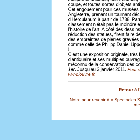
coupe, et toutes sortes d'objets anti
Cet engouement pour ces musées d
Angleterre, prenant un tournant déc
d'Herculanum à partir de 1738. Par
classement n'était pas le moindre e
l'histoire de l'art. A côté des dessin
réduction des statues, firent faire
des empreintes de pierres gravées
comme celle de Philipp Daniel Lipper
!
C'est une exposition originale, très
d'antiquaire et ses multiples ouvrag
méconnu de la conservation des co
1er
. Jusqu'au 3 janvier 2011.
Pour v
www.louvre.fr.
Retour à 
Nota: pour revenir à « Spectacles Sél
met